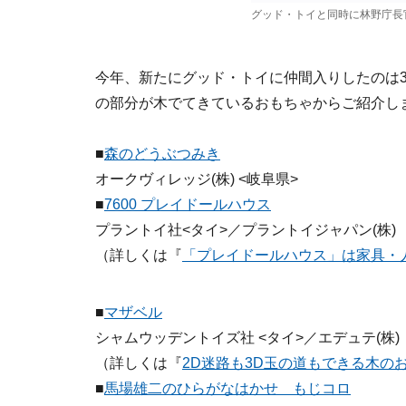
グッド・トイと同時に林野庁長
今年、新たにグッド・トイに仲間入りしたのは3
の部分が木でてきているおもちゃからご紹介し
■
森のどうぶつみき
オークヴィレッジ(株) <岐阜県>
■
7600 プレイドールハウス
プラントイ社<タイ>／プラントイジャパン(株)
（詳しくは『
「プレイドールハウス」は家具・
■
マザベル
シャムウッデントイズ社 <タイ>／エデュテ(株)
（詳しくは『
2D迷路も3D玉の道もできる木の
■
馬場雄二のひらがなはかせ もじコロ