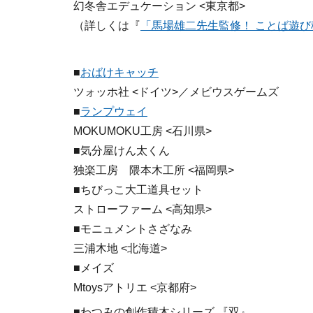
幻冬舎エデュケーション <東京都>
（詳しくは『
「馬場雄二先生監修！ ことば遊
■
おばけキャッチ
ツォッホ社 <ドイツ>／メビウスゲームズ
■
ランプウェイ
MOKUMOKU工房 <石川県>
■気分屋けん太くん
独楽工房 隈本木工所 <福岡県>
■ちびっこ大工道具セット
ストローファーム <高知県>
■モニュメントさざなみ
三浦木地 <北海道>
■メイズ
Mtoysアトリエ <京都府>
■わつみの創作積木シリーズ 『双』