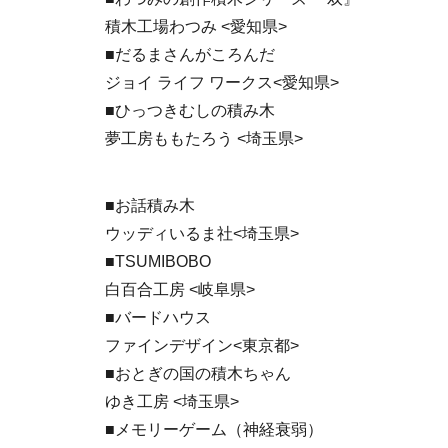
積木工場わつみ <愛知県>
■だるまさんがころんだ
ジョイ ライフ ワークス<愛知県>
■ひっつきむしの積み木
夢工房ももたろう <埼玉県>
■お話積み木
ウッディいるま社<埼玉県>
■TSUMIBOBO
白百合工房 <岐阜県>
■バードハウス
ファインデザイン<東京都>
■おとぎの国の積木ちゃん
ゆき工房 <埼玉県>
■メモリーゲーム（神経衰弱）