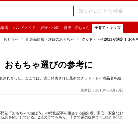
活家電
ハンドメイド
妊娠・出産
育児・赤ちゃん
子育て・キッズ
おもちゃ
新製品情報・注目のおもちゃ
グッド・トイ2013が決定！ お
！ おもちゃ選びの参考に
発表されました。ここでは、先日発表された最新のグッド・トイ商品名を紹
更新日：2013年08月23日
専門誌『おもちゃで遊ぼう』の特集記事を担当する編集者。安心・安全なお
良玩具を紹介している。2児の母でもあり、子育て系の媒体でママ目線の記
...続きを読む
ける。