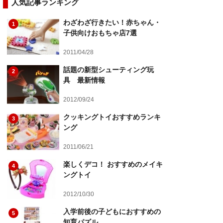
人気記事ランキング
わざわざ行きたい！赤ちゃん・
1
子供向けおもちゃ店7選
2011/04/28
話題の新型シューティング玩
2
具 最新情報
2012/09/24
クッキングトイおすすめランキ
3
ング
2011/06/21
楽しくデコ！ おすすめのメイキ
4
ングトイ
2012/10/30
入学前後の子どもにおすすめの
5
知育パズル