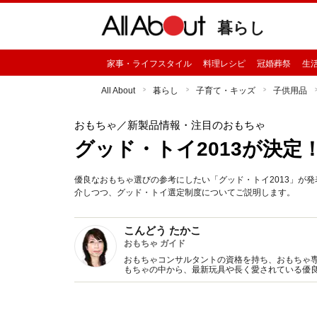
暮らし
家事・ライフスタイル
料理レシピ
冠婚葬祭
生
All About
暮らし
子育て・キッズ
子供用品
おもちゃ
／新製品情報・注目のおもちゃ
グッド・トイ2013が決定
優良なおもちゃ選びの参考にしたい「グッド・トイ2013」が
介しつつ、グッド・トイ選定制度についてご説明します。
こんどう たかこ
おもちゃ ガイド
おもちゃコンサルタントの資格を持ち、おもちゃ
もちゃの中から、最新玩具や長く愛されている優
事を執筆する他、ママ関連のプランニングも手掛