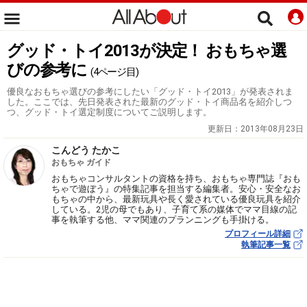
グッド・トイ2013が決定！ おもちゃ選
びの参考に
(4ページ目)
優良なおもちゃ選びの参考にしたい「グッド・トイ2013」が発表されま
した。ここでは、先日発表された最新のグッド・トイ商品名を紹介しつ
つ、グッド・トイ選定制度についてご説明します。
更新日：
2013年08月23日
こんどう たかこ
おもちゃ ガイド
おもちゃコンサルタントの資格を持ち、おもちゃ専門誌『おも
ちゃで遊ぼう』の特集記事を担当する編集者。安心・安全なお
もちゃの中から、最新玩具や長く愛されている優良玩具を紹介
している。2児の母でもあり、子育て系の媒体でママ目線の記
事を執筆する他、ママ関連のプランニングも手掛ける。
プロフィール詳細
執筆記事一覧