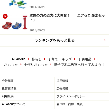
2014/06/28
空気の力の迫力に大興奮！ 「エアゼロ 爆走セッ
5
ト」
2015/09/28
ランキングをもっと見る
>
>
>
>
All About
暮らし
子育て・キッズ
子供用品
>
>
おもちゃ
手作りおもちゃ
親子で木工教室へ行ってみよう！
会社概要
採用情報
投資家情報
広告掲載
利用規約
プライバシーポリシー
All Aboutについて
著作権・商標・免責