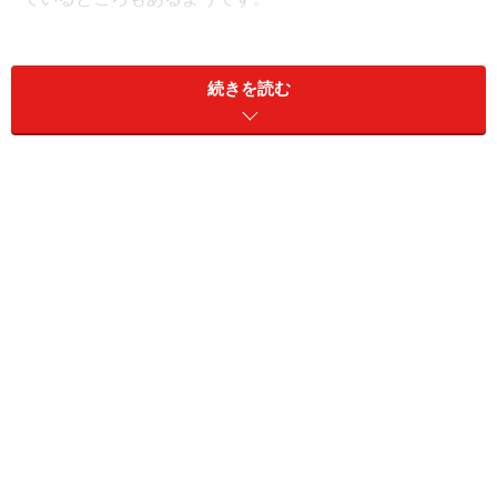
そこでここでは、気軽に参加できる全国各地の木工教室
をご紹介します。
続きを読む
>> ホームセンターで木工体験！
※記事内容は執筆時点のものです。最新の内容をご確認くださ
い。
次のページへ
1
/
4