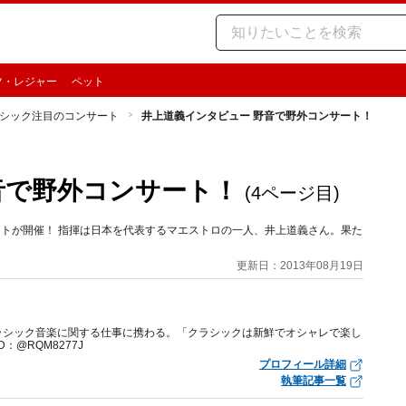
ツ・レジャー
ペット
シック注目のコンサート
井上道義インタビュー 野音で野外コンサート！
音で野外コンサート！
(4ページ目)
ートが開催！ 指揮は日本を代表するマエストロの一人、井上道義さん。果た
更新日：2013年08月19日
ラシック音楽に関する仕事に携わる。「クラシックは新鮮でオシャレで楽し
：@RQM8277J
プロフィール詳細
執筆記事一覧