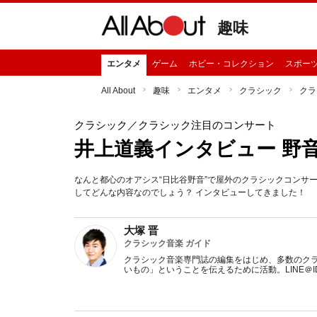
趣味
エンタメ
ゲーム
ホビー・コレクション
スポー
All About
趣味
エンタメ
クラシック
クラ
クラシック
／クラシック注目のコンサート
井上道義インタビュー 野
なんと都心のオアシス“日比谷野音”で屋外のクラシックコンサ
してどんな内容なのでしょう？ インタビューしてきました！
大塚 晋
クラシック音楽 ガイド
クラシック音楽専門誌の編集をはじめ、多数のク
いもの」ということを伝えるために活動。LINE＠ID