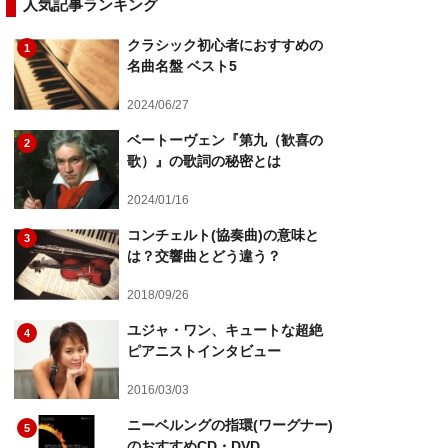
人気記事ランキング
クラシック初心者におすすめの
1
名曲名盤 ベスト5
2024/06/27
ベートーヴェン『第九（歓喜の
2
歌）』の歌詞の秘密とは
2024/01/16
コンチェルト(協奏曲)の意味と
3
は？交響曲とどう違う？
2018/09/26
ユジャ・ワン、キュートな超絶
4
ピアニストインタビュー
2016/03/03
ニーベルングの指環(ワーグナー)
5
のおすすめCD・DVD