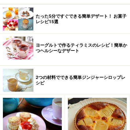
すべての材料を電子レンジにかける
1
牛乳、マシュマロ、粗く砕いたチョコレートを耐熱容器
たった5分ですぐできる簡単デザート！ お菓子
に入れます。600wの電子レンジに約3分かけます。
レシピ15選
ヨーグルトで作るティラミスのレシピ！簡単か
つヘルシーなデザート
2つの材料でできる簡単ジンジャーシロップレ
シピ