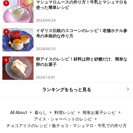
マシュマロムースの作り方！牛乳とマシュマロを
3
使った簡単レシピ
【編集部おすすめの購入サイト】
2024/09/24
Amazonで人気レシピの書籍をチェック！
イギリス伝統のスコーンのレシピ！老舗ホテル参
4
考の本格的な作り方
楽天市場で人気レシピの書籍をチェック！
2024/05/10
卵アイスのレシピ！材料は卵と砂糖だけ、簡単な
5
卵のお菓子
2024/10/01
ランキングをもっと見る
>
>
>
>
All About
暮らし
料理レシピ
簡単お菓子レシピ
>
アイス・シャーベットのレシピ
チョコアイスのレシピ！板チョコ・マシュマロ・牛乳での作り方