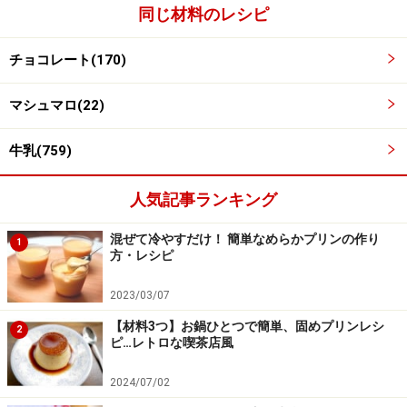
同じ材料のレシピ
チョコレート(170)
マシュマロ(22)
牛乳(759)
ワンポイントアドバイス
人気記事ランキング
牛乳の半量を生クリームに替えると、よりリッチな味わ
いのアイスクリームになります。お好みでお試しくださ
混ぜて冷やすだけ！ 簡単なめらかプリンの作り
1
方・レシピ
いね。
2023/03/07
※記事内容は執筆時点のものです。最新の内容をご確認くださ
い。
【材料3つ】お鍋ひとつで簡単、固めプリンレシ
2
※衛生面および保存状態に起因して食中毒や体調不良を引き起こ
ピ…レトロな喫茶店風
す場合があります。必ず清潔な状態で、正しい方法で行い、なる
べく早めにお召し上がりください。また、持ち運びの際は保存方
2024/07/02
法に注意してください。