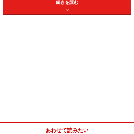
続きを読む
簡単チョコレートアイス(18cmx12cm 保存
容器1個分)
■
チョコレートアイスクリーム
チョコレート
板チョコレート1枚(55g)
マシュマロ
50g
牛乳
350ml
簡単チョコレートアイスの作り方・手順
■
チョコレートアイスクリーム
あわせて読みたい