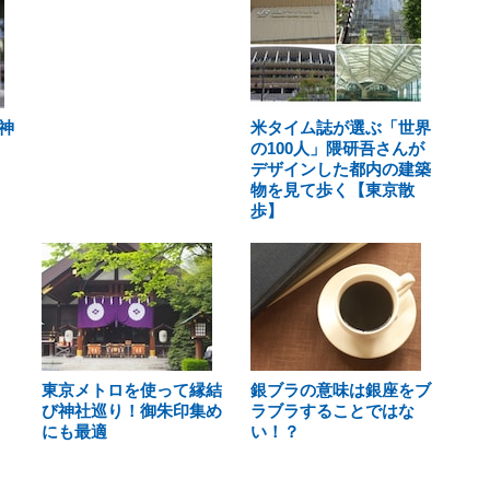
神
米タイム誌が選ぶ「世界
の100人」隈研吾さんが
デザインした都内の建築
物を見て歩く【東京散
歩】
東京メトロを使って縁結
銀ブラの意味は銀座をブ
び神社巡り！御朱印集め
ラブラすることではな
にも最適
い！？