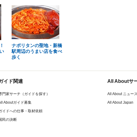
！
ナポリタンの聖地・新橋
い
駅周辺のうまい店を食べ
歩く
ガイド関連
All Abou
専門家サーチ（ガイドを探す）
All About ニュー
All Aboutガイド募集
All About Japan
ガイドへの仕事・取材依頼
国民の決断