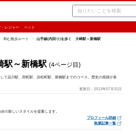
ツ・レジャー
ペット
和む散歩ルート
山手線(内回り)を歩く 大崎駅～新橋駅
崎駅～新橋駅
(4ページ目)
そして品川駅、田町駅、浜松町駅、新橋駅までのコース。歴史の痕跡が多
更新日：2013年07月31日
遊歩の新しいスタイルを提案します。
プロフィール詳細
執筆記事一覧