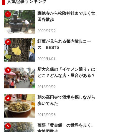
人気記事ランキング
豪徳寺から松陰神社まで歩く世
1
田谷散歩
2009/07/22
紅葉が見られる都内散歩コー
2
ス BEST5
2009/11/01
新大久保の「イケメン通り」は
3
どこ？どんな店・屋台がある？
2018/09/02
朝の高円寺で酒場を探しながら
4
歩いてみた
2013/09/26
落語「黄金餅」の世界を歩く、
5
古地図散歩