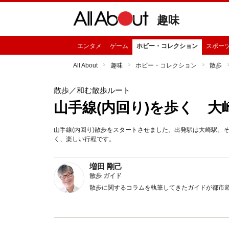
趣味
エンタメ
ゲーム
ホビー・コレクション
スポー
All About
趣味
ホビー・コレクション
散歩
散歩
／和む散歩ルート
山手線(内回り)を歩く 大
山手線(内回り)散歩をスタートさせました。出発駅は大崎駅。
く、楽しい行程です。
増田 剛己
散歩 ガイド
散歩に関するコラムを執筆してきたガイドが都市