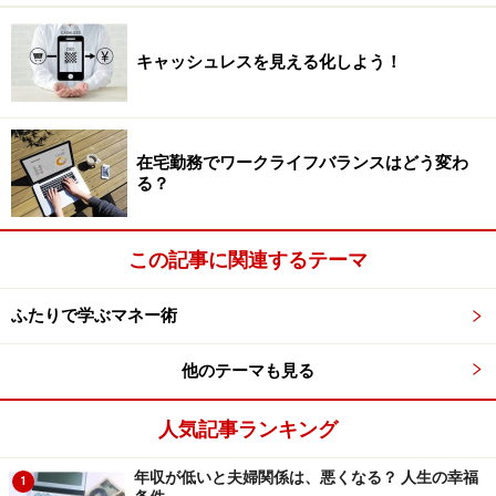
「配偶者の手取り年収」の認知の差は、
有職主婦と専業主婦で1割の差！
キャッシュレスを見える化しよう！
女性（妻）に焦点を当てて、もう少し詳しく調べてみる
と、配偶者の手取り年収を知らないと回答した有職主婦
は40.5％に対して、専業主婦は51.0％で、有職主婦と専
在宅勤務でワークライフバランスはどう変わ
業主婦で、約1割の差があるという結果でした。
る？
この記事に関連するテーマ
ふたりで学ぶマネー術
※「一般生活者の景況感と家計」に関するアンケート調査
（生活トレンド研究所）より
他のテーマも見る
有職主婦と専業主婦で、夫の手取り年収の認知度に差が
人気記事ランキング
生じたのは、専業主婦は、夫に稼いでもらっているとい
年収が低いと夫婦関係は、悪くなる？ 人生の幸福
う引け目から、手取り年収がいくらかをはっきり聞きず
1