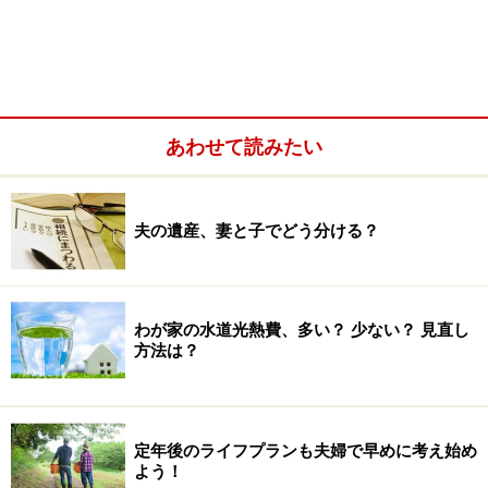
あわせて読みたい
夫の遺産、妻と子でどう分ける？
配偶者の手取り年収を知らない夫婦は、半
数！
わが家の水道光熱費、多い？ 少ない？ 見直し
オールアバウトが運営するマーケティング・チャネル
方法は？
「
生活トレンド研究所
」が、「一般生活者の景況感と家
計」に関する調査を実施したところ、配偶者の手取りの
年収（各種税金や年金、財形貯蓄等を差し引いたもの）
定年後のライフプランも夫婦で早めに考え始め
を知らないと答えた人は44.9％で、半数近くいたという
よう！