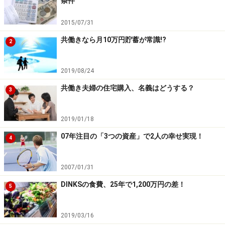
条件
らい状況になっているのでしょうか。夫の立場からする
と、「オレが稼いでいるのだから、家計に入れたお金だ
2015/07/31
け管理してくれれば良い」と思っているのでしょう。
共働きなら月10万円貯蓄が常識!?
2
有職主婦の場合、お互いの収入を家計に入れることか
2019/08/24
ら、生活費を分担するする割合や管理の方法を決める関
共働き夫婦の住宅購入、名義はどうする？
係上、お互いの収入を知る機会があるため、専業主婦よ
3
りも認知度が上がったと考えられます。
2019/01/18
生活費を妻に渡して家計管理を任せる場合、家計全体の
07年注目の「3つの資産」で2人の幸せ実現！
4
収入と支出がどうなっているのかは、妻は気になるとこ
ろでしょう。夫婦でお金の隠し事はなくして、2人で協
2007/01/31
力していかないと、これからの厳しい世の中では通用し
DINKSの食費、25年で1,200万円の差！
5
ません。
2019/03/16
＞＞危険信号!? 夫婦の貯蓄・家計管理・マネープランは