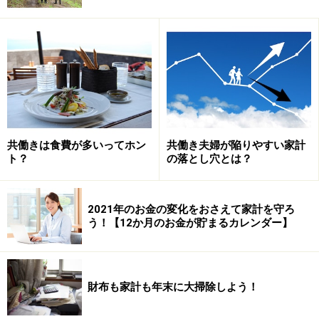
驚きの結果でした。
※「一般生活者の景況感と家計」に関するアンケート調査
（生活トレンド研究所）より
男女別に見ると、知らないと回答した男性（夫）41.7％
共働きは食費が多いってホン
共働き夫婦が陥りやすい家計
ト？
の落とし穴とは？
に対して、女性（妻）48.0％なので、夫よりも妻の方が
相手の手取り年収を知らない、という結果でした。一般
的な家庭の家計管理は、妻が行うというイメージがある
2021年のお金の変化をおさえて家計を守ろ
う！【12か月のお金が貯まるカレンダー】
のですが、家計管理を担当する妻の方が、配偶者（夫）
の手取り年収を把握していないというのは意外な結果で
した。
財布も家計も年末に大掃除しよう！