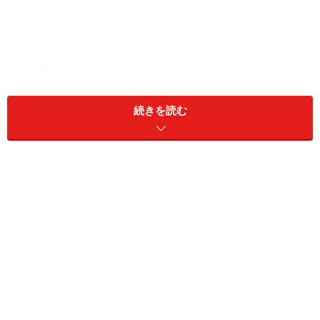
【記事のインデックス】
配偶者の年収を知らない夫婦は、半数……1P目
有職主婦と専業主婦で夫の年収の認知に1割の差！……1P
続きを読む
目
貯蓄は、妻よりも夫の方が相手任せ……2P目
夫の家計管理は、木を見て森を見ず型!?……2P目
マネープランを話し合ったことのない夫婦は、4割……2P
目
家計の足元を固めることが、厳しい世の中を生き抜く
術……2P目