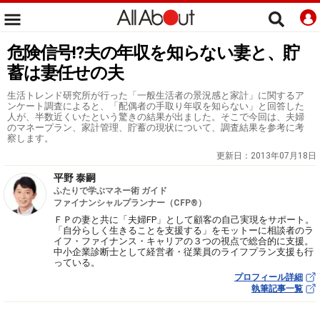
危険信号!?夫の年収を知らない妻と、貯
蓄は妻任せの夫
生活トレンド研究所が行った「一般生活者の景況感と家計」に関するア
ンケート調査によると、「配偶者の手取り年収を知らない」と回答した
人が、半数近くいたという驚きの結果が出ました。そこで今回は、夫婦
のマネープラン、家計管理、貯蓄の現状について、調査結果を参考に考
察します。
更新日：
2013年07月18日
平野 泰嗣
ふたりで学ぶマネー術 ガイド
ファイナンシャルプランナー（CFP®）
ＦＰの妻と共に「夫婦FP」として顧客の自己実現をサポート。
「自分らしく生きることを支援する」をモットーに相談者のラ
イフ・ファイナンス・キャリアの３つの視点で総合的に支援。
中小企業診断士として経営者・従業員のライフプラン支援も行
っている。
プロフィール詳細
執筆記事一覧