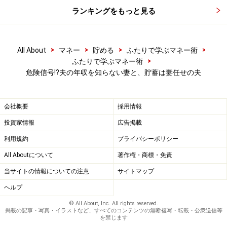
どうなっている？
ランキングをもっと見る
※記事内容は執筆時点のものです。最新の内容をご確認くださ
>
>
>
>
All About
マネー
貯める
ふたりで学ぶマネー術
い。
>
ふたりで学ぶマネー術
危険信号!?夫の年収を知らない妻と、貯蓄は妻任せの夫
次のページへ
1
/
2
会社概要
採用情報
投資家情報
広告掲載
利用規約
プライバシーポリシー
All Aboutについて
著作権・商標・免責
当サイトの情報についての注意
サイトマップ
ヘルプ
© All About, Inc. All rights reserved.
掲載の記事・写真・イラストなど、すべてのコンテンツの無断複写・転載・公衆送信等
を禁じます