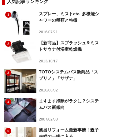
人気記事ランキング
スプレー、ミストetc. 多機能シ
1
ャワーの種類と特徴
2016/07/21
【新商品】スプラッシュ＆ミス
2
トサウナ付浴室乾燥機
2013/10/17
TOTOシステムバス新商品「ス
3
プリノ」「サザナ」
2010/08/02
ますます掃除がラクに？システ
4
ムバス新傾向
2007/02/08
風呂リフォーム最新事情！親子
5
夫婦で一緒に入る