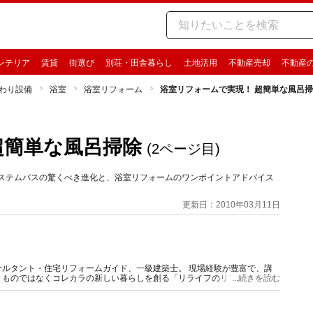
ンテリア
賃貸
街選び
別荘・田舎暮らし
土地活用
不動産売却
不動産
わり設備
浴室
浴室リフォーム
浴室リフォームで実現！ 超簡単な風呂
超簡単な風呂掃除
(2ページ目)
システムバスの驚くべき進化と、浴室リフォームのワンポイントアドバイス
更新日：2010年03月11日
ルタント・住宅リフォームガイド、一級建築士。 現場経験が豊富で、講
うものではなくコレカラの新しい暮らしを創る「リライフのリフォーム」を
...続きを読む
伝えしています。