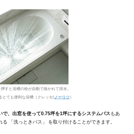
を押すと浴槽の栓が自動で抜かれて排水。
るとても便利な浴槽（クレッセ/
ノーリツ
）
いで、出窓を使って0.75坪を1坪にするシステムバス
もあ
る 「洗っときバス」 を取り付けることができます。