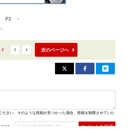
－ P2 －
い。
次のページへ
2
3
4