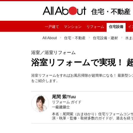
住宅・不動産
一戸建て
マンション
リフォーム
住宅設備
イ
All About
住宅・不動産
住宅設備・建材
水ま
浴室
／浴室リフォーム
浴室リフォームで実現！ 
浴室リフォームをすればお風呂掃除が超簡単になる！ 最新型
をご紹介します。
尾間 紫/Yuu
リフォーム ガイド
一級建築士
本名：尾間紫（おまゆかり）住宅リフォームコンサ
演・執筆・監修・取材多数のガイドが、過去を繕
提唱。本当に満足するリフォームのノウハウをお