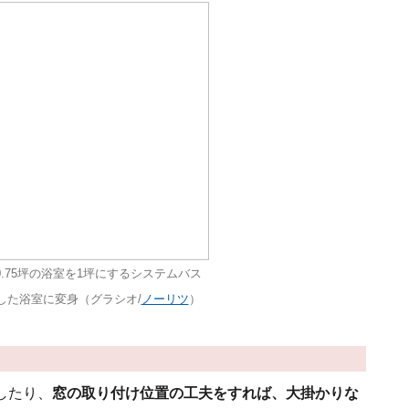
.75坪の浴室を1坪にするシステムバス
した浴室に変身（グラシオ/
ノーリツ
）
したり、
窓の取り付け位置の工夫をすれば、大掛かりな