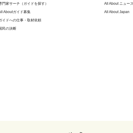
専門家サーチ（ガイドを探す）
All About ニュー
All Aboutガイド募集
All About Japan
ガイドへの仕事・取材依頼
国民の決断