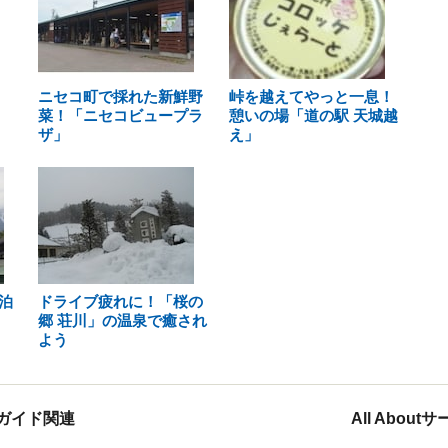
ニセコ町で採れた新鮮野
峠を越えてやっと一息！
菜！「ニセコビュープラ
憩いの場「道の駅 天城越
ザ」
え」
泊
ドライブ疲れに！「桜の
郷 荘川」の温泉で癒され
よう
ガイド関連
All Abou