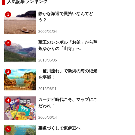
人気記事ランキング
静かな海辺で貝拾いなんてど
1
う？
2006/01/04
蔵王のシンボル「お釜」から芭
2
蕉ゆかりの「山寺」へ
2013/06/05
「笹川流れ」で新潟の海の絶景
3
を堪能！
2013/06/11
カーナビ時代こそ、マップにこ
4
だわれ！
2005/06/14
裏道づくしで東伊豆へ
5