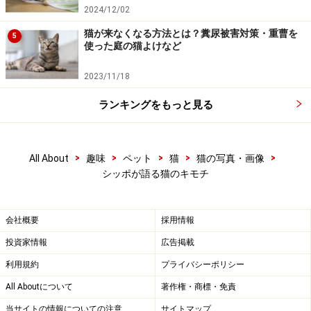
2024/12/02
猫が来なくなる方法とは？糞尿被害対策・重曹を
5
使った庭の猫よけなど
2023/11/18
ランキングをもっと見る
>
>
>
>
>
All About
趣味
ペット
猫
猫の写真・画像
シッポが語る猫のキモチ
会社概要
採用情報
投資家情報
広告掲載
利用規約
プライバシーポリシー
All Aboutについて
著作権・商標・免責
当サイトの情報についての注意
サイトマップ