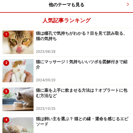
他のテーマも見る
人気記事ランキング
猫は瞳孔で気持ちがわかる？目を見て読み取る、
1
猫の気持ち
2023/08/28
猫にマッサージ！気持ちいいツボを図解付きで紹
2
介
2024/09/20
猫に薬を上手に飲ませる方法は？オブラートに包
3
む方法など
2023/10/25
猫は飼い主を選ぶ？ 猫との縁・運命を感じるエピ
4
ソード