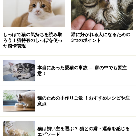
しっぽで猫の気持ちを読み取
猫に好かれる人になるための
ろう！猫特有のしっぽを使っ
3つのポイント
た感情表現
シッポがタワシに変身！
本当にあった愛猫の事故……家の中でも要注
意！
甘えたいのよ～～ん
シッポをピンと立てて、足元にすり寄ってくる若猫さ
猫のための手作りご飯 ！おすすめレシピや注
意点
ん。スリスリ・ズリズリ身体をこすりつけて、自分のニ
オイを付けながら、思いっきり甘えてます。シッポを高
く、上に立てている時はご機嫌さんな時。喉もゴロゴロ
猫は飼い主を選ぶ？ 猫との縁・運命を感じる
鳴っていることが多いですよ。
エピソード