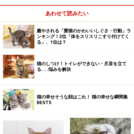
シッポがタワシに変身！
あわせて読みたい
初めて見るおもちゃが、突然目の前に！ 一瞬で固まっ
て毛が逆立ちます。シッポの毛もパッツンパッツンにふ
くらんで、まるでタワシみたい（笑）。驚いたり、警戒
癒やされる「愛猫のかわいいしぐさ・行動」ラ
ンキング！2位「体をスリスリこすり付けてく
がマックスに達した時、猫は身体の毛を逆立てて自分を
る」、1位は？
大きく見せ、相手を威嚇します。この状態の時は、いく
ら慣れている猫でも反射的に攻撃するかもしれないの
猫のしつけ！トイレができない・爪音を立て
で、猫が落ち着くまで近寄らず放っておくのが一番で
る……悩みを解決
す。
猫の幸せそうな顔はこれ！ 猫の幸せな瞬間集
BEST5