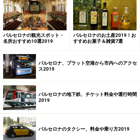
バルセロナの観光スポット・
バルセロナのお土産2019！お
エールフランス：日本からパリまで12時間38分、パ
名所おすすめ10選2019
すすめお菓子＆雑貨7選
リからバルセロナは1時間40分
ブリティッシュエアウェイズ：日本からロンドンま
バルセロナ、プラット空港から市内へのアクセ
で12時間35分、ロンドンからバルセロナは2時間5分
ス2019
フィンランド航空：日本からヘルシンキは10時間21
分、ヘルシンキからバルセロナは3時間55分
バルセロナの地下鉄、チケット料金や運行時間
ルフトハンザ：日本からフランクフルトまで12時間
2019
18分、フランクフルトからバルセロナは2時間
どれもほとんど変わりはないので、乗り継ぎの時間が長
すぎず短すぎない1時間半くらいのものを選べばスムー
バルセロナのタクシー、料金や乗り方2019
ズでしょう。ルフトハンザ航空はちょうど1時間半で