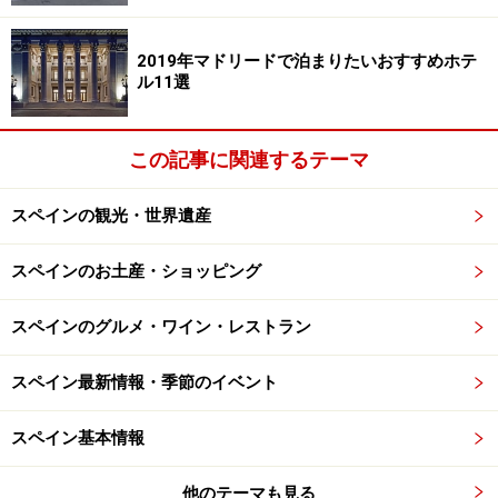
す。
2019年マドリードで泊まりたいおすすめホテ
最も多いフライトは日本を朝出発、バルセロナにその日
ル11選
の夜到着するもの。到着した日は、ホテル付近のバルへ
タパスを食べに繰り出してもいいでしょう。旅慣れてい
この記事に関連するテーマ
る人でも移動日は意外と疲れているものなので、遠出は
しないほうが賢明かも。疲れてぼんやり夜道を歩いたり
スペインの観光・世界遺産
していると、スリにもあいやすいです。
スペインのお土産・ショッピング
※記事内容は執筆時点のものです。最新の内容をご確認くださ
い。
スペインのグルメ・ワイン・レストラン
※海外を訪れる際には最新情報の入手に努め、「
外務省 海外安全
ホームページ
」を確認するなど、安全確保に十分注意を払ってく
ださい。
スペイン最新情報・季節のイベント
スペイン基本情報
次のページへ
1
/
3
他のテーマも見る