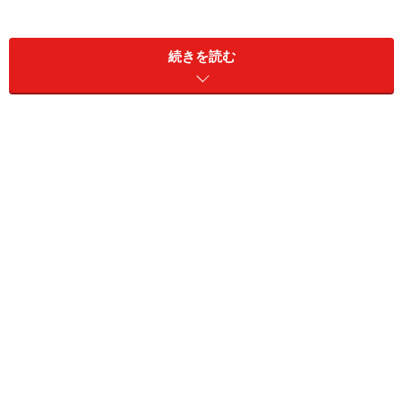
続きを読む
2日目：バルセロナ観光
3日目：バルセロナ＞グラナダ＞グラナダ泊
4日目：アルハンブラ宮殿観光＞マドリード マド
リード泊
5日目：マドリード観光
6日目：マドリード＞機内泊
7日目：成田／関空着
1日目 日本からバルセロナへ