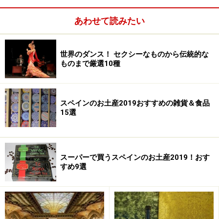
あわせて読みたい
内部が見学ができるバルセロナガウディ建築は5つ
世界のダンス！ セクシーなものから伝統的な
日本からスペインへの直行便はないので、パリやフラン
ものまで厳選10種
クフルト、ロンドンなど欧州の都市で乗り換えるヨーロ
ッパ系の航空会社を使うのが、一番の近道です。旅の疲
れが出る前に、まずは世界遺産建築が多い見所満載のバ
スペインのお土産2019おすすめの雑貨＆食品
ルセロナへ入りましょう。
15選
スーパーで買うスペインのお土産2019！おす
すめ9選