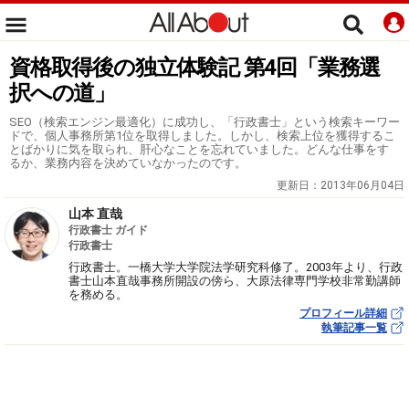
資格取得後の独立体験記 第4回「業務選
択への道」
SEO（検索エンジン最適化）に成功し、「行政書士」という検索キーワー
ドで、個人事務所第1位を取得しました。しかし、検索上位を獲得するこ
とばかりに気を取られ、肝心なことを忘れていました。どんな仕事をす
るか、業務内容を決めていなかったのです。
更新日：
2013年06月04日
山本 直哉
行政書士 ガイド
行政書士
行政書士。一橋大学大学院法学研究科修了。2003年より、行政
書士山本直哉事務所開設の傍ら、大原法律専門学校非常勤講師
を務める。
プロフィール詳細
執筆記事一覧