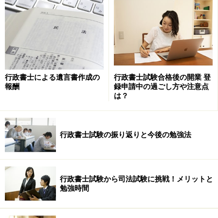
業務選択は最初の試練です。
行政書士による遺言書作成の
行政書士試験合格後の開業 登
報酬
録申請中の過ごし方や注意点
ただ、この分野には大きな壁があります。弁護士法で
は？
す。弁護士法により、行政書士は、争いとなっている案
件や交渉に関与することが許されないのです。そして、
行政書士試験の振り返りと今後の勉強法
当然ですが、行政書士が作成できる書類は、すべて弁護
士が作成できます。
このように民事法という分野は、行政書士が扱える案件
行政書士試験から司法試験に挑戦！メリットと
勉強時間
か判断をしなければならず、仮に扱える仕事であって
も、弁護士と競争をしなければならないのです。