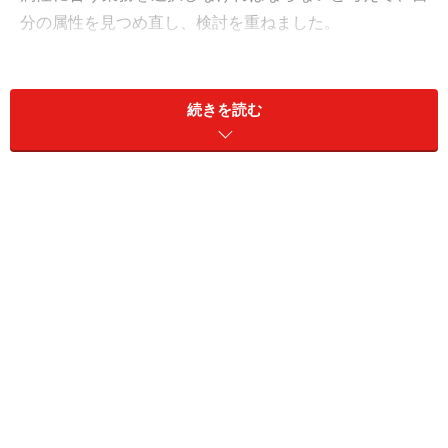
分の属性を見つめ直し、検討を重ねました。
少なくとも、「行政書士の業務紹介本に書いてあるよう
な仕事を選択しては駄目」だと思いました。新米で、資
続きを読む
本がなく、特別な人脈もない、そんな弱小事務所が、み
んなと同じ方向を目指しても成功しないはずです。
ですから、普通の行政書士と違う属性をいかに見つける
かが重要でした。その時、頭に浮かんだのが民事法で
す。大学時代、卒業後も勉強していたので、民事法なら
ば一般の行政書士よりも知識はあると思ったのです。民
事法とは、民法や民事訴訟法など市民間の財産関係につ
いて定める法律群です。