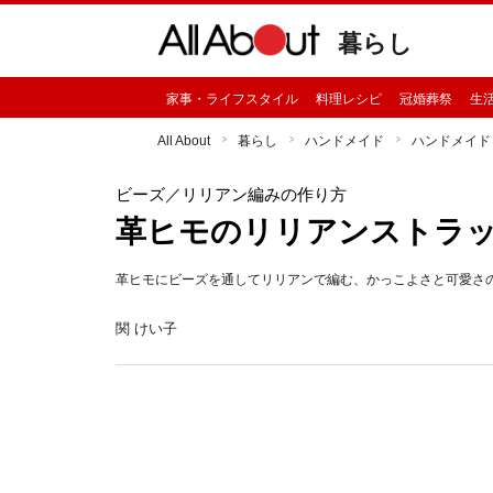
暮らし
家事・ライフスタイル
料理レシピ
冠婚葬祭
生
All About
暮らし
ハンドメイド
ハンドメイド
ビーズ
／リリアン編みの作り方
革ヒモのリリアンストラ
革ヒモにビーズを通してリリアンで編む、かっこよさと可愛さ
関 けい子