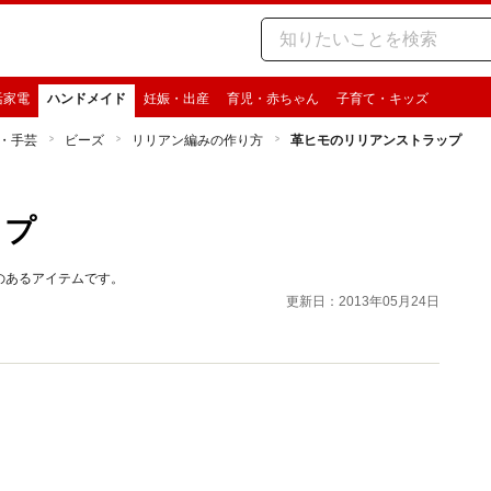
活家電
ハンドメイド
妊娠・出産
育児・赤ちゃん
子育て・キッズ
・手芸
ビーズ
リリアン編みの作り方
革ヒモのリリアンストラップ
ップ
のあるアイテムです。
更新日：2013年05月24日