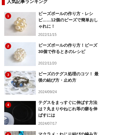
人気記事ランキング
ビーズボールの作り方・レシ
1
ピ……12個のビーズで簡単おし
ゃれに！
2022/11/15
ビーズボールの作り方！ビーズ
2
30個で作るときのレシピ
2022/11/20
ビーズのテグス処理のコツ！ 最
3
後の結び方・止め方
2024/09/24
テグスをまっすぐに伸ばす方法
4
は？丸まりやねじれ等の癖を伸
ばすには
2024/07/17
マクラメ：ねじり結びの編み方