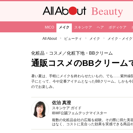
Beauty
MICO
メイク
スキンケア
ヘア
ボディケア
All About
ビューティ
メイク
メイク・メイク
化粧品・コスメ
／化粧下地・BBクリーム
通販コスメのBBクリーム
暑い夏は、手軽にメイクを終わらせたいもの。でも……紫外線
子にとって、今や定番アイテムとなったBBクリーム。しかも
のでお楽しみ。
佐治 真澄
スキンケア ガイド
IBMF公認フェムテックマイスター
複数の化粧品会社の広報を経験。その際に得た美
はなく、コストに見合った効果を実感できる商品
分の肌で試しているときが一番幸せを感じる自称