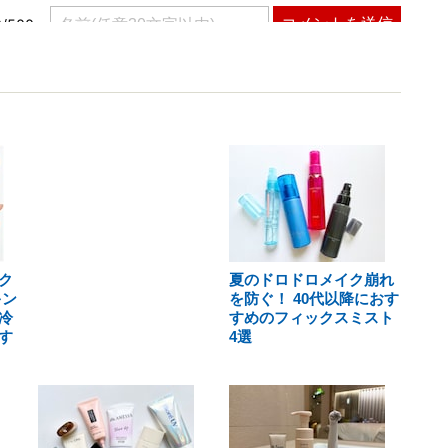
ク
夏のドロドロメイク崩れ
キン
を防ぐ！ 40代以降におす
冷
すめのフィックスミスト
す
4選