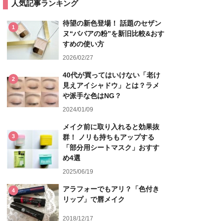
人気記事ランキング
待望の新色登場！ 話題のセザン
1
ヌ“ババアの粉”を新旧比較&おす
すめの使い方
2026/02/27
40代が買ってはいけない「老け
2
見えアイシャドウ」とは？ラメ
や派手な色はNG？
2024/01/09
メイク前に取り入れると効果抜
3
群！ ノリも持ちもアップする
「部分用シートマスク」おすす
め4選
2025/06/19
アラフォーでもアリ？「色付き
4
リップ」で唇メイク
2018/12/17