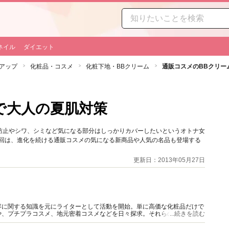
ネイル
ダイエット
アップ
化粧品・コスメ
化粧下地・BBクリーム
通販コスメのBBクリー
で大人の夏肌対策
防止やシワ、シミなど気になる部分はしっかりカバーしたいというオトナ女
今回は、進化を続ける通販コスメの気になる新商品や人気の名品も登場する
更新日：2013年05月27日
容に関する知識を元にライターとして活動を開始。単に高価な化粧品だけで
や、プチプラコスメ、地元密着コスメなどを日々探求。それらの商品を、自
...続きを読む
コスメマニア。