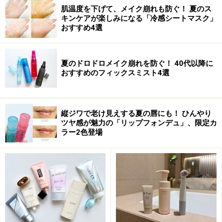
肌温度を下げて、メイク崩れも防ぐ！ 夏のス
キンケアが楽しみになる「冷感シートマスク」
おすすめ4選
夏のドロドロメイク崩れを防ぐ！ 40代以降に
おすすめのフィックスミスト4選
Amazonで見る
縦ジワで老け見えする夏の唇にも！ ひんやり
ツヤ感が魅力の「リップフォンデュ」、限定カ
※データは記事公開時点のものです。
ラー2色登場
※記事内容は執筆時点のものです。最新の内容をご確認くださ
い。
※個人の体質、また、誤った方法による実践に起因して肌荒れや
不調を引き起こす場合があります。実践の際には、必ず自身の体
質及び健康状態を十分に考慮し、正しい方法で行ってください。
また、全ての方への有効性を保証するものではありません。