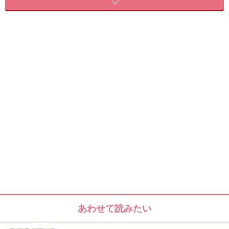
ハチミツのほかにも、ザクロやアサイーベリー、
お花やマンゴーなどもあるので香りで選んでみるのも楽
しいかもしれません！
■バーツビーズ リップバーム
メーカー：BURT'S BEES
価格：472円
購入可能場所：ドラッグストアなど
HP：
www.burtsbees.co.jp/webapp/wcs/stores/servlet/Categ
oryDisplay
バーツビーズ ハニーリップバーム 4.25g [並行輸入品]
あわせて読みたい