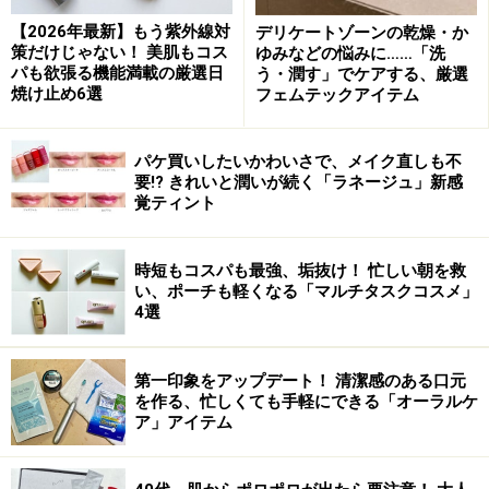
【編集部おすすめの購入サイト】
【2026年最新】もう紫外線対
デリケートゾーンの乾燥・か
策だけじゃない！ 美肌もコス
ゆみなどの悩みに……「洗
Amazonで化粧品・コスメをチェック！
パも欲張る機能満載の厳選日
う・潤す」でケアする、厳選
焼け止め6選
フェムテックアイテム
楽天市場で人気のコスメをチェック！
パケ買いしたいかわいさで、メイク直しも不
要!? きれいと潤いが続く「ラネージュ」新感
覚ティント
時短もコスパも最強、垢抜け！ 忙しい朝を救
い、ポーチも軽くなる「マルチタスクコスメ」
4選
第一印象をアップデート！ 清潔感のある口元
を作る、忙しくても手軽にできる「オーラルケ
ア」アイテム