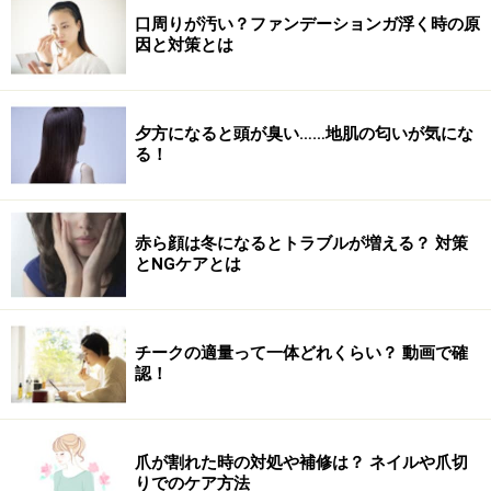
口周りが汚い？ファンデーションガ浮く時の原
因と対策とは
夕方になると頭が臭い……地肌の匂いが気にな
る！
赤ら顔は冬になるとトラブルが増える？ 対策
とNGケアとは
チークの適量って一体どれくらい？ 動画で確
認！
爪が割れた時の対処や補修は？ ネイルや爪切
りでのケア方法