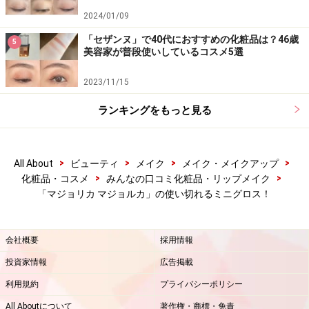
2024/01/09
「セザンヌ」で40代におすすめの化粧品は？46歳
5
美容家が普段使いしているコスメ5選
2023/11/15
ランキングをもっと見る
>
>
>
>
All About
ビューティ
メイク
メイク・メイクアップ
>
>
化粧品・コスメ
みんなの口コミ化粧品・リップメイク
「マジョリカ マジョルカ」の使い切れるミニグロス！
会社概要
採用情報
投資家情報
広告掲載
利用規約
プライバシーポリシー
All Aboutについて
著作権・商標・免責