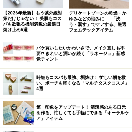
【2026年最新】もう紫外線対
デリケートゾーンの乾燥・か
策だけじゃない！ 美肌もコス
ゆみなどの悩みに……「洗
パも欲張る機能満載の厳選日
う・潤す」でケアする、厳選
Amazonで見る
焼け止め6選
フェムテックアイテム
パケ買いしたいかわいさで、メイク直しも不
※データは記事公開時点のものです。
要!? きれいと潤いが続く「ラネージュ」新感
覚ティント
※記事内容は執筆時点のものです。最新の内容をご確認くださ
い。
※個人の体質、また、誤った方法による実践に起因して肌荒れや
時短もコスパも最強、垢抜け！ 忙しい朝を救
不調を引き起こす場合があります。実践の際には、必ず自身の体
い、ポーチも軽くなる「マルチタスクコスメ」
質及び健康状態を十分に考慮し、正しい方法で行ってください。
4選
また、全ての方への有効性を保証するものではありません。
第一印象をアップデート！ 清潔感のある口元
【編集部おすすめの購入サイト】
を作る、忙しくても手軽にできる「オーラルケ
ア」アイテム
Amazonで化粧品・コスメをチェック！