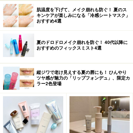
カラーネーミングもお気に入りです。
肌温度を下げて、メイク崩れも防ぐ！ 夏のス
キンケアが楽しみになる「冷感シートマスク」
■ハニーポンプグロスNEO
おすすめ4選
メーカー：マジョリカ マジョルカ （資生堂）
価格：504円
夏のドロドロメイク崩れを防ぐ！ 40代以降に
購入可能場所：ドラッグストアや公式オンラインショッ
おすすめのフィックスミスト4選
プなど
HP：
www.shiseido.co.jp/mj/index.html
縦ジワで老け見えする夏の唇にも！ ひんやり
ツヤ感が魅力の「リップフォンデュ」、限定カ
MAJOLICA MAJORCA(マジョリカ マジョルカ) ハニー
ラー2色登場
ポンプグロスNEO RD441 チェリーの口づけ3 6.5g