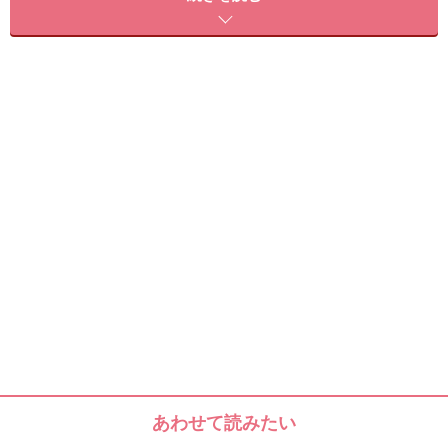
ぼかしメイクには最適です。
保湿成分のアカシアハニーやロイヤルゼリー等の影響
で、付け心地は少しボッテリ感が有りますが、それがボ
リュームを演出しているのだと思います。丁度、はちみ
つを付けている感じです。
保湿成分も入って、薄付きカラーもお気に入りなので、
直付け口紅＋グロス＋リップクリームの
一石三鳥リップとして使っています。
気軽に、ドラッグストア等で買えるところも良いです
ね。
このカラーは、No.246でキャットピンクです。
あわせて読みたい
以前は、サディステックを付けていました。