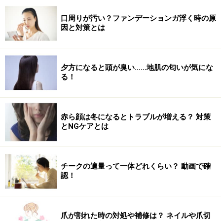
口周りが汚い？ファンデーションガ浮く時の原
因と対策とは
夕方になると頭が臭い……地肌の匂いが気にな
る！
赤ら顔は冬になるとトラブルが増える？ 対策
とNGケアとは
チークの適量って一体どれくらい？ 動画で確
認！
爪が割れた時の対処や補修は？ ネイルや爪切