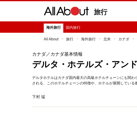
旅行
海外旅行
国内旅行
All About
旅行
海外旅行
北米
カナダ
カナダ
／カナダ基本情報
デルタ・ホテルズ・アン
デルタホテルはカナダ国内最大の高級ホテルチェーンにも関わ
される、このホテルチェーンの特徴や、ホテルが展開している
下村 猛