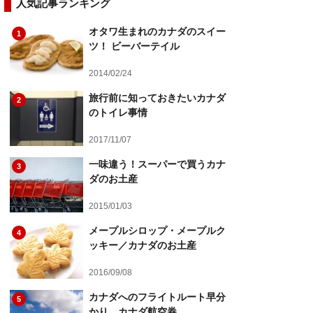
人気記事ランキング
オタワ生まれのカナダのスイー
1
ツ！ ビーバーテイル
2014/02/24
旅行前に知っておきたいカナダ
2
のトイレ事情
2017/11/07
一味違う！スーパーで買うカナ
3
ダのお土産
2015/01/03
メープルシロップ・メープルク
4
ッキー／カナダのお土産
2016/09/08
カナダへのフライトルート早分
5
かり、カナダ航空券