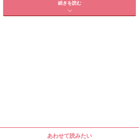
身近なブランドでも、見た事のないラインのものをいた
続きを読む
だくとかなりワクワク。
ちなみにまだ未使用なので、使うのが楽しみです。
■ヒマラヤ リップバーム
メーカー：Himalaya Herbals
価格：600円前後
購入可能場所：アーユルヴェーダを取り扱っているウェ
ブショップなど
HP：
www.himalayaherbals.com/products/skincare/Lip-
Balm.htm
※データは記事公開時点のものです。
※記事内容は執筆時点のものです。最新の内容をご確認くださ
い。
※個人の体質、また、誤った方法による実践に起因して肌荒れや
あわせて読みたい
不調を引き起こす場合があります。実践の際には、必ず自身の体