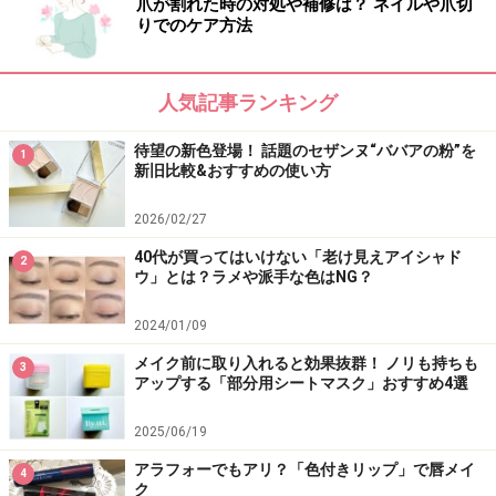
爪が割れた時の対処や補修は？ ネイルや爪切
りでのケア方法
人気記事ランキング
待望の新色登場！ 話題のセザンヌ“ババアの粉”を
1
新旧比較&おすすめの使い方
2026/02/27
40代が買ってはいけない「老け見えアイシャド
2
ウ」とは？ラメや派手な色はNG？
2024/01/09
メイク前に取り入れると効果抜群！ ノリも持ちも
3
アップする「部分用シートマスク」おすすめ4選
2025/06/19
アラフォーでもアリ？「色付きリップ」で唇メイ
4
ク