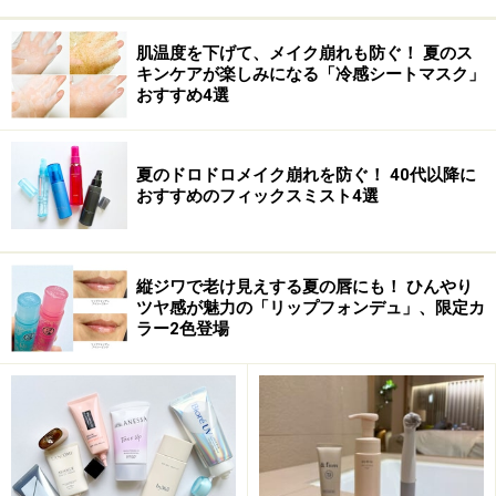
質及び健康状態を十分に考慮し、正しい方法で行ってください。
また、全ての方への有効性を保証するものではありません。
肌温度を下げて、メイク崩れも防ぐ！ 夏のス
キンケアが楽しみになる「冷感シートマスク」
おすすめ4選
【編集部おすすめの購入サイト】
Amazonで化粧品・コスメをチェック！
夏のドロドロメイク崩れを防ぐ！ 40代以降に
おすすめのフィックスミスト4選
楽天市場で人気のコスメをチェック！
縦ジワで老け見えする夏の唇にも！ ひんやり
ツヤ感が魅力の「リップフォンデュ」、限定カ
ラー2色登場