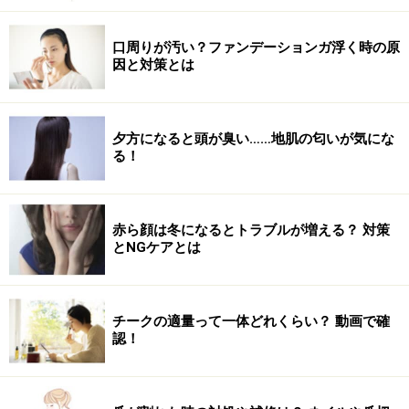
口周りが汚い？ファンデーションガ浮く時の原
因と対策とは
夕方になると頭が臭い……地肌の匂いが気にな
る！
赤ら顔は冬になるとトラブルが増える？ 対策
とNGケアとは
チークの適量って一体どれくらい？ 動画で確
認！