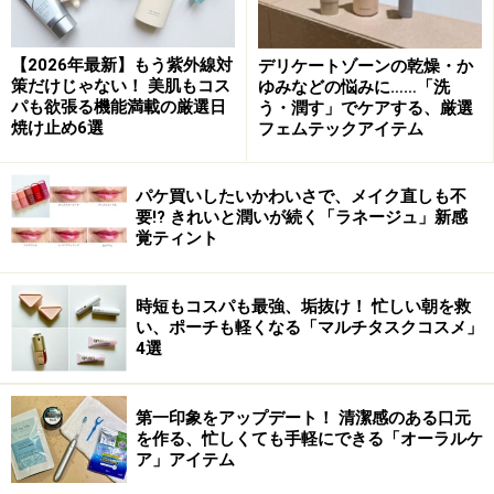
【2026年最新】もう紫外線対
デリケートゾーンの乾燥・か
策だけじゃない！ 美肌もコス
ゆみなどの悩みに……「洗
パも欲張る機能満載の厳選日
う・潤す」でケアする、厳選
焼け止め6選
フェムテックアイテム
パケ買いしたいかわいさで、メイク直しも不
要!? きれいと潤いが続く「ラネージュ」新感
覚ティント
時短もコスパも最強、垢抜け！ 忙しい朝を救
い、ポーチも軽くなる「マルチタスクコスメ」
4選
第一印象をアップデート！ 清潔感のある口元
を作る、忙しくても手軽にできる「オーラルケ
ア」アイテム