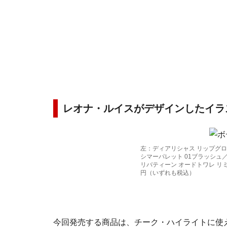
レオナ・ルイスがデザインしたイラ
左：ディアリシャス リップグロス
シマーパレット 01ブラッシュ
リバティーン オードトワレ リミテッド
円（いずれも税込）
今回発売する商品は、チーク・ハイライトに使