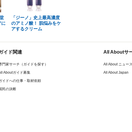
堂
「ジーノ」史上最高濃度
アに
のアミノ酸！ 肌悩みをケ
アするクリーム
ガイド関連
All Abou
専門家サーチ（ガイドを探す）
All About ニュー
All Aboutガイド募集
All About Japan
ガイドへの仕事・取材依頼
国民の決断