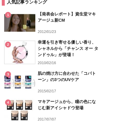
人気記事ランキング
【発表会レポート】資生堂マキ
1
アージュ新CM
2012/01/23
幸運を引き寄せる優しい香り、
2
シャネルから「チャンス オー タ
ンドゥル」が登場！
2010/02/16
肌の焼け方に合わせた「コパト
3
ーン」の3つのUVケア
2015/02/17
マキアージュから、瞳の色にな
4
じむ新アイシャドウ登場
2017/07/07