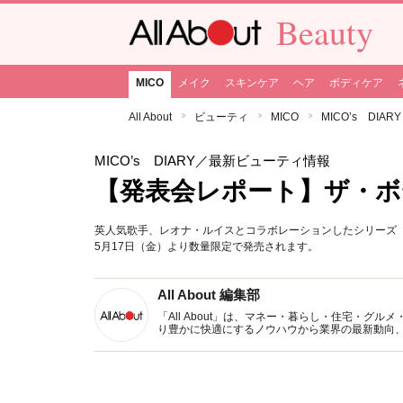
Beauty
MICO
メイク
スキンケア
ヘア
ボディケア
All About
ビューティ
MICO
MICO’s DIARY
MICO’s DIARY
／最新ビューティ情報
【発表会レポート】ザ・
英人気歌手、レオナ・ルイスとコラボレーションしたシリーズ「2
5月17日（金）より数量限定で発売されます。
All About 編集部
「All About」は、マネー・暮らし・住宅・
り豊かに快適にするノウハウから業界の最新動向
イトです。