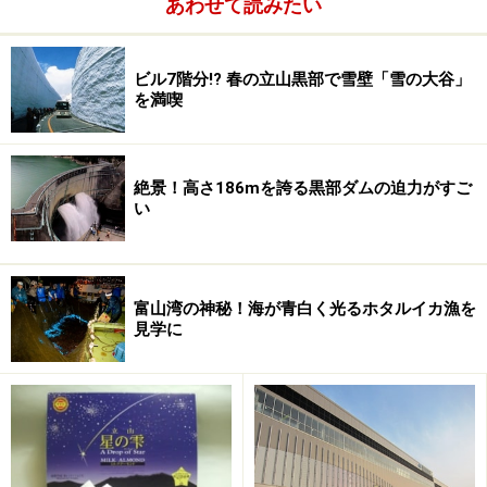
あわせて読みたい
ビル7階分!? 春の立山黒部で雪壁「雪の大谷」
を満喫
絶景！高さ186mを誇る黒部ダムの迫力がすご
い
富山湾の神秘！海が青白く光るホタルイカ漁を
見学に