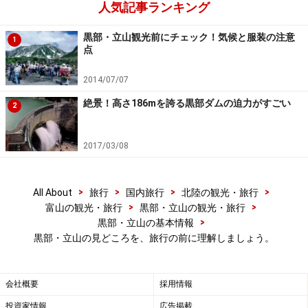
人気記事ランキング
黒部・立山観光前にチェック！気候と服装の注意
1
点
2014/07/07
絶景！高さ186mを誇る黒部ダムの迫力がすごい
2
2017/03/08
>
>
>
>
All About
旅行
国内旅行
北陸の観光・旅行
>
>
富山の観光・旅行
黒部・立山の観光・旅行
>
黒部・立山の基本情報
黒部・立山の見どころを、旅行の前に理解しましょう。
会社概要
採用情報
投資家情報
広告掲載