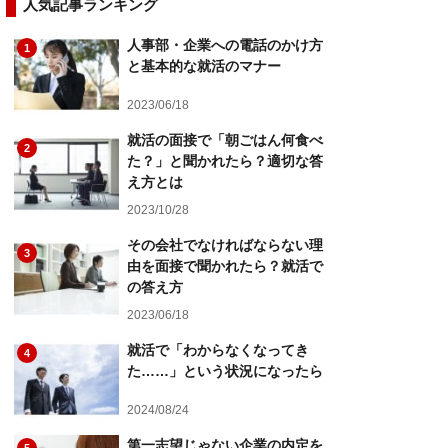
人気記事ランキング
人事部・企業への電話のかけ方
1
と基本的な就活のマナー
2023/06/18
就活の面接で「朝ごはん何食べ
2
た？」と聞かれたら？適切な答
え方とは
2023/10/28
その会社でなければならない理
3
由を面接で聞かれたら？就活で
の答え方
2023/06/18
就活で「わからなくなってき
4
た……」という状況になったら
2024/08/24
第一志望じゃない企業の内定を