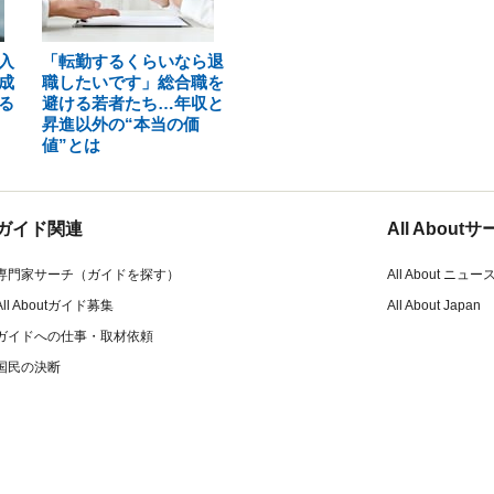
入
「転勤するくらいなら退
成
職したいです」総合職を
る
避ける若者たち…年収と
昇進以外の“本当の価
値”とは
ガイド関連
All Abou
専門家サーチ（ガイドを探す）
All About ニュー
All Aboutガイド募集
All About Japan
ガイドへの仕事・取材依頼
国民の決断