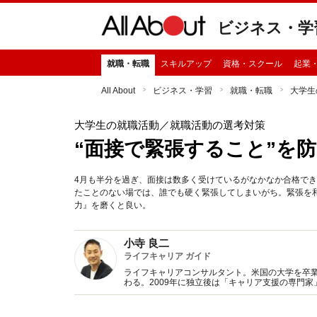
ビジネス・学
就職・転職
スキルアップ
資格・スクール
起業
All About
ビジネス・学習
就職・転職
大学生
大学生の就職活動
／就職活動の選考対策
“面接で緊張すること”を
4月も半分を過ぎ、面接は数多く受けているがなかなか合格で
たことのない場では、誰でも硬く緊張してしまいがち。緊張を
力』を磨くと良い。
小寺 良二
ライフキャリア ガイド
ライフキャリアコンサルタント。米国の大学を卒
わる。2009年に独立後は「キャリア支援の専門家
年に家族で沖縄県石垣島に移住。