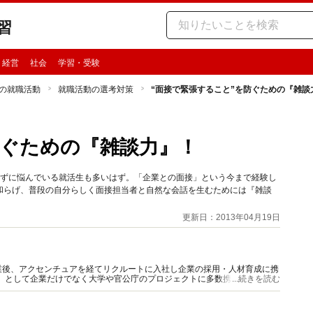
習
・経営
社会
学習・受験
の就職活動
就職活動の選考対策
“面接で緊張すること”を防ぐための『雑談
防ぐための『雑談力』！
きずに悩んでいる就活生も多いはず。「企業との面接」という今まで経験し
和らげ、普段の自分らしく面接担当者と自然な会話を生むためには『雑談
更新日：2013年04月19日
業後、アクセンチュアを経てリクルートに入社し企業の採用・人材育成に携
」として企業だけでなく大学や官公庁のプロジェクトに多数携わる。2021
...続きを読む