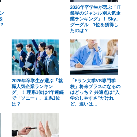
2026年卒学生が選ぶ「IT
ン
業界のジャンル別人気企
を
業ランキング」！ Sky、
？
グーグル…1位を獲得し
たのは？
2026年卒学生が選ぶ「就
「Fラン大学VS専門学
職人気企業ランキン
校」将来プラスになるの
グ」！ 理系1位は4年連続
はどっち？ 共通点は“入
で「ソニー」、文系1位
学のしやすさ”だけれ
は？
ど、違いは…