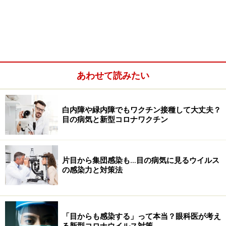
私の考えはこうです。パソコンは「可視光線（いわゆる
「光」）」を発しています。可視光線を感じると、瞳が
収縮します。瞳が収縮しているということは、瞳を収縮
させる筋肉である瞳孔括約筋（どうこうかつやくきん）
を常時使っているということで、当然瞳孔括約筋がもの
あわせて読みたい
すごく疲れます。この瞳孔括約筋の疲れ自体を私たちは
目の疲れと感じているのではないかと私は考えていま
白内障や緑内障でもワクチン接種して大丈夫？
す。（←証明が困難なのですが、2009年に立てた仮説で
目の病気と新型コロナワクチン
す。眼科診療の経験上ではおそらく合っていると感じて
います。）
片目から集団感染も…目の病気に見るウイルス
の感染力と対策法
「目からも感染する」って本当？眼科医が考え
る新型コロナウイルス対策