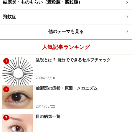
結膜炎・ものもらい（麦粒腫・霰粒腫）
性症）
近視の30代ぐらいの女性に多い、近視性黄斑部変性
飛蚊症
症
他のテーマも見る
40～50代の男性に多い、黄斑部の前症状であると言
われる中心性漿液性網脈絡膜症（ちゅうしんせいし
人気記事ランキング
ょうえきせいもうみゃくらくまくしょう）
乱視とは？ 自分でできるセルフチェック
どれも本質的には体質が原因ですが、現代人のパソコン
1
の使いすぎ、テレビの見すぎによる光の増加が関係して
いることを100％否定できる医師はだれもいないでしょ
2006/05/10
う。個人的には、特にパソコンの悪影響は非常に高いの
瞼裂斑の症状・原因・メカニズム
2
ではないかと見ています。現代は、目にとってものすご
く不健康な時代であるわけです。
2011/08/22
目の病気一覧
3
PC用メガネ（ブルーカットグラス）ででき