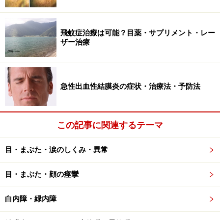
せいしょうえきせいもうみゃくらくまくしょう）」の増
加も心配です。
飛蚊症治療は可能？目薬・サプリメント・レー
ザー治療
網膜は、「光を感じるたびにいたみ、光を見ていないと
きに修復される」ことを繰り返しています。強い光を見
たら残像が見えるでしょう。あれが見えているときは網
膜がすごく悪い状態になっているわけです。そして、あ
急性出血性結膜炎の症状・治療法・予防法
まりに強い光を見ると、網膜が再起不能になってしまし
ます。例として、皆既日食の見すぎや、レーザーポイン
この記事に関連するテーマ
ターでの網膜光障害が挙げられます。強い光を見なくと
も、この修復のシステムが狂ってしまい、網膜がどんど
目・まぶた・涙のしくみ・異常
んいたんでくるのが「黄斑部変性症」です。
目・まぶた・顔の痙攣
後天的な広義の黄斑部変性症広義には、以下のものがあ
ります。
白内障・緑内障
加齢でなる、加齢性黄斑部変性症 （狭義の黄斑部変