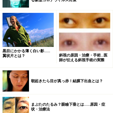
黒目にかかる薄く白い影……
■将来的に高まる「黄斑部変性症」のリスク
斜視の原因・治療・手術…医
翼状片とは？
目が疲れるぐらいならまだ良いのですが、将来的な目の
師が伝える斜視手術の実際
病気も気になります。可視光線の中には網膜にとって有
害な光と無害な光がありますが、我々パソコンを使って
いる世代は、知らず知らずのうちに有害な光を網膜に浴
朝起きたら目が真っ赤！結膜下出血とは？
びてしまっているので、将来「黄斑部変性症（おうはん
ぶへんせいしょう）」になるリスクが高くなっていると
考えられます。近い将来では、黄斑部変性症の前症状で
まぶたのたるみ？眼瞼下垂とは……原因・症
あると言われる「中心性漿液性網脈絡膜症（ちゅうしん
状・治療法