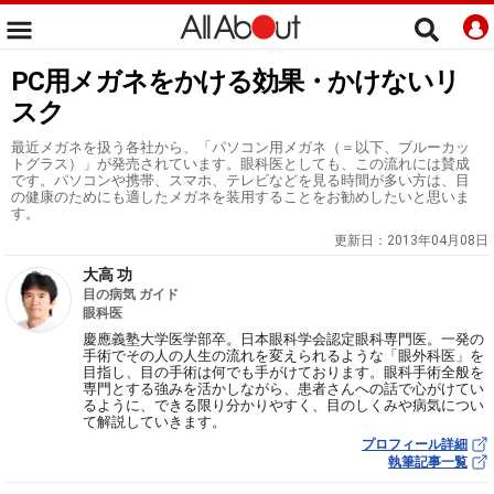
PC用メガネをかける効果・かけないリ
スク
最近メガネを扱う各社から、「パソコン用メガネ（＝以下、ブルーカッ
トグラス）」が発売されています。眼科医としても、この流れには賛成
です。パソコンや携帯、スマホ、テレビなどを見る時間が多い方は、目
の健康のためにも適したメガネを装用することをお勧めしたいと思いま
す。
更新日：
2013年04月08日
大高 功
目の病気 ガイド
眼科医
慶應義塾大学医学部卒。日本眼科学会認定眼科専門医。一発の
手術でその人の人生の流れを変えられるような「眼外科医」を
目指し、目の手術は何でも手がけております。眼科手術全般を
専門とする強みを活かしながら、患者さんへの話で心がけてい
るように、できる限り分かりやすく、目のしくみや病気につい
て解説していきます。
プロフィール詳細
執筆記事一覧