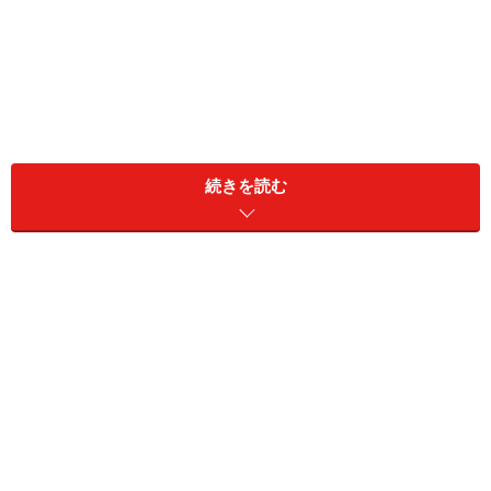
続きを読む
目の疲れだけではない可視光線の悪影響
現代は、目にとってものすごく不健康な時代です。パソ
コンを使って仕事をすると、ものすごく目が疲れます
ね。紙で仕事をしても目は疲れますが、ここまでは疲れ
ません。これは一体なぜでしょうか？