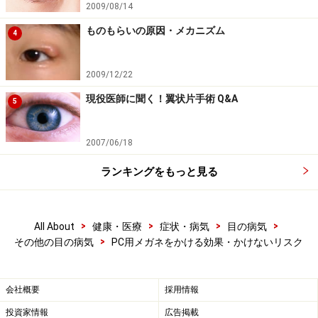
る目の保護
2009/08/14
ものもらいの原因・メカニズム
4
体質は変えられませんから、その予防、なってしまった
人はその改善のために工夫しましょう。一番よいのはパ
2009/12/22
ソコンやテレビを見ないことですが、なかなか難しいの
が現実。普段からできる対策として一番簡単で安上がり
現役医師に聞く！翼状片手術 Q&A
5
な方法が、PC用メガネで眼を保護する方法です。
2007/06/18
冒頭で書いたような患者さんたちの治療ですが、どうす
ランキングをもっと見る
るかと考えた時、仕事を休ませるわけにもいかず、点眼
も効かず、眼科医としても対策はブルーカットグラスを
使うしかない、という話になりました。当時は今のよう
>
>
>
>
All About
健康・医療
症状・病気
目の病気
にはPC用メガネが売られていませんでしたので、私と同
>
その他の目の病気
PC用メガネをかける効果・かけないリスク
僚の鄭先生で独自に作成しています（参考：「
眼精疲
労、目の疲れ軽減、予防用の眼鏡（アイプロテクション
会社概要
採用情報
グラス）を作りました
」）。
投資家情報
広告掲載