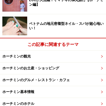
ティッシュボックス、小物入れ、アクセサリーボック
ン編】
ス、調味料入れ、名刺置きまで漆器細工の種類は多様で
す。実用性だけではなく、肌触り、色、デザインなどあ
らゆる角度から素敵な商品を探してください。ちなみに
ベトナムの地元密着型ネイル・スパが超心地い
い！
お値段はピンキリですが、相場はどれも1000円程度で
す。その時の仕入れによって商品は不定期的に変わりま
すので、二度目のホーチミン旅行！ という方でも目新し
この記事に関連するテーマ
い商品を見つけることができるかもしれません。
ホーチミンの観光
＜DATA＞
■mh CRAFT(エム・エイチ・クラフト)
ホーチミンのお土産・ショッピング
住所：33 Ton That Thiep Street, Dist1, Ho Chi Minh City
ホーチミンのグルメ・レストラン・カフェ
TEL：08-3823-9599
営業時間：8:00～21:30
ホーチミン基本情報
年中無休
ホーチミンのホテル