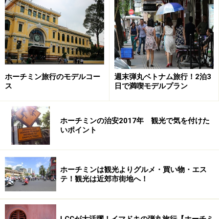
時代にはニーズというものがあるように、漆器にも流行
というものがあります。現在流行っている漆器は写真の
ようなタマゴの殻を装飾にあしらったものです。いびつ
なデザインから細かく模様が描かれたものまで種類は豊
ホーチミン旅行のモデルコー
週末弾丸ベトナム旅行！2泊3
富で、漆器と言えばシンプルで無愛想という概念はすで
ス
日で満喫モデルプラン
になくなっています。同じ商品でも微妙にデザインが異
なりますので、よく吟味してお気に入りを見つけだして
ホーチミンの治安2017年 観光で気を付けた
ください。
いポイント
ホーチミンは観光よりグルメ・買い物・エス
テ！観光は近郊市街地へ！
多様な漆器
LCCが大活躍！イマドキの弾丸旅行【ホーチミ