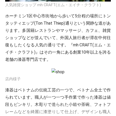
人気雑貨ショップ mh CRAFT(エム・エイチ・クラフト)
ホーチミン1区中心市街地から歩いて5分程の場所にトン
タッティエップ(Ton That Thiep)通りという閑静な道があ
ります。多国籍レストランやマッサージ、カフェ、雑貨
ショップなどが並んでいて、外国人旅行者が滞在中何往
復もしたくなる人気の通りです。『mh CRAFT(エム・エ
イチ・クラフト)』はその一角にある創業10年以上を誇る
老舗の漆器専門店です。
店内様子
漆器はベトナムの伝統工芸の一つで、ベトナム全土で作
られています。職人が一つ一つ手作業で作った漆器は値
段もピンキリ。木彫りで造られた小箱や茶碗、フォトフ
レームなどを綺麗に漆塗りして仕上げ、デザインも職人