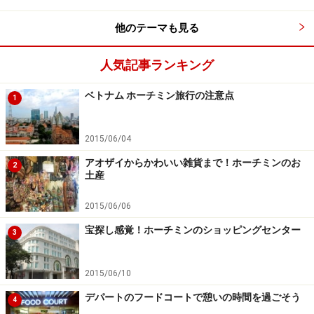
※上記データは記事公開時点のものです。
他のテーマも見る
※記事内容は執筆時点のものです。最新の内容をご確認くださ
い。
※海外を訪れる際には最新情報の入手に努め、「
外務省 海外安全
人気記事ランキング
ホームページ
」を確認するなど、安全確保に十分注意を払ってく
ださい。
ベトナム ホーチミン旅行の注意点
1
2015/06/04
アオザイからかわいい雑貨まで！ホーチミンのお
2
土産
2015/06/06
宝探し感覚！ホーチミンのショッピングセンター
3
2015/06/10
デパートのフードコートで憩いの時間を過ごそう
4