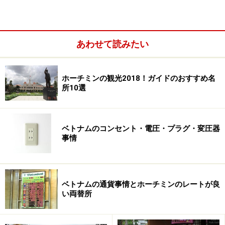
あわせて読みたい
漆のアクセサリーも
漆器細工は本当に種類が豊富です。このお店で女性にお
ホーチミンの観光2018！ガイドのおすすめ名
すすめなのがこちら、イヤリング、チョーカー、ペンダ
所10選
ントです。チョーカーは首にフィットするタイプからゆ
ったりしたネックレスタイプまであります。アジアンテ
イストたっぷりの雑貨です。
ベトナムのコンセント・電圧・プラグ・変圧器
事情
ベトナムの通貨事情とホーチミンのレートが良
漆はjapanとも呼ばれています
い両替所