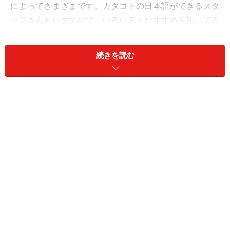
によってさまざまです。カタコトの日本語ができるスタ
ッフさんもいますので、いろいろとおすすめを訊いてみ
てもいいかもしれませんね。
続きを読む
フォトフレーム
こちらはフォトフレームです。最近漆器問わず洒落たデ
ザインのフォトフレームを扱う雑貨ショップがホーチミ
ンに増えてきましたね。ホーチミン旅行で撮影したお気
に入りの一枚を入れて部屋に飾っておけば、あのときの
素敵な思い出をいつでも蘇らせることができますよ。