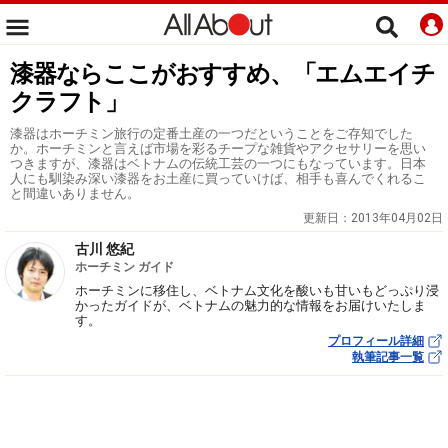
漆器ならここがおすすめ、「エムエイチ
クラフト」
漆器はホーチミン旅行の定番土産の一つだということをご存知でした
か。ホーチミンと言えば市場を彩るチープな雑貨やアクセサリーを思い
つきますが、漆器はベトナムの伝統工芸の一つにもなっています。日本
人にも馴染み深い漆器をお土産に買っていけば、相手も喜んでくれるこ
と間違いありません。
更新日：
2013年04月02日
古川 悠紀
ホーチミン ガイド
ホーチミンに移住し、ベトナム文化を酸いも甘いもどっぷり浸
かったガイドが、ベトナムの魅力的な情報をお届けいたしま
す。
プロフィール詳細
執筆記事一覧