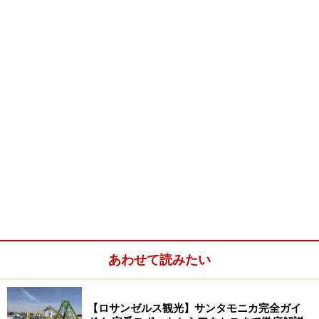
は少し違う物を友達に渡して喜んでもらいましょう。
■パサdeナイトショッピングツアー
・取扱会社：HIS
・URL：
http://tour.his-usa.com/#
※上記データは記事公開時点のものです。
※記事内容は執筆時点のものです。最新の内容をご確認くださ
い。
※海外を訪れる際には最新情報の入手に努め、「
外務省 海外安全
ホームページ
」を確認するなど、安全確保に十分注意を払ってく
ださい。
あわせて読みたい
【ロサンゼルス観光】サンタモニカ完全ガイ