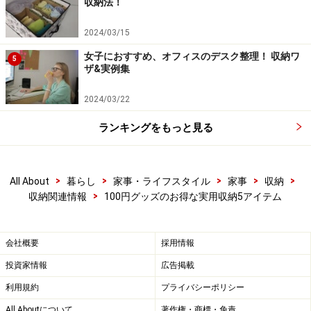
収納法！
2024/03/15
女子におすすめ、オフィスのデスク整理！ 収納ワ
5
ザ&実例集
2024/03/22
ランキングをもっと見る
>
>
>
>
>
All About
暮らし
家事・ライフスタイル
家事
収納
>
収納関連情報
100円グッズのお得な実用収納5アイテム
会社概要
採用情報
投資家情報
広告掲載
利用規約
プライバシーポリシー
All Aboutについて
著作権・商標・免責