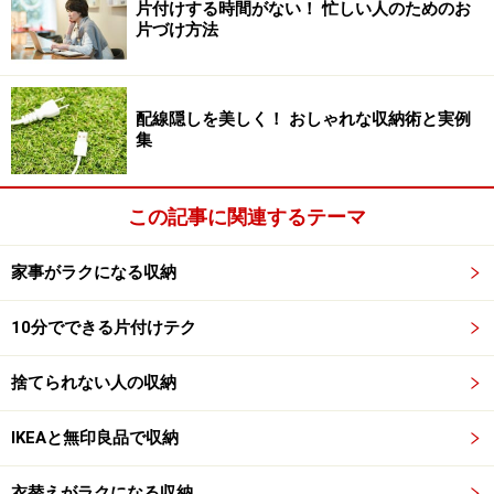
片付けする時間がない！ 忙しい人のためのお
片づけ方法
文具コーナーで見つけたい、もう一つのグッズをご紹介
します。
配線隠しを美しく！ おしゃれな収納術と実例
※記事内容は執筆時点のものです。最新の内容をご確認くださ
集
い。
この記事に関連するテーマ
次のページへ
1
/
3
家事がラクになる収納
10分でできる片付けテク
捨てられない人の収納
IKEAと無印良品で収納
衣替えがラクになる収納