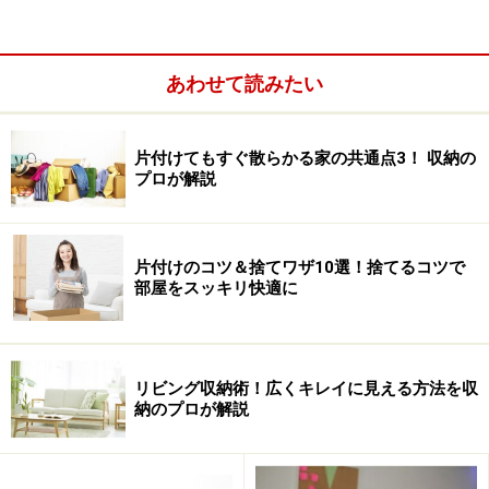
逃せません。新聞紙をストックできる大きさもあれば、
A4やB5の規格サイズもあり、紙モノの整理に役立ちま
す。さらに、幅の狭いスリムタイプの場合は、調理小物
あわせて読みたい
や小さな器をまとめるときに便利です。クローゼットで
は、ネクタイやタイツの収納にも使えます。
片付けてもすぐ散らかる家の共通点3！ 収納の
プロが解説
アイテム2：レタートレイ
片付けのコツ＆捨てワザ10選！捨てるコツで
部屋をスッキリ快適に
100円ショップにある商品は、他の用途のものでも収納
に使えることがあります。なかでも代表的なジャンルが
文具。キッチンで使う収納用品であっても、キッチンコ
リビング収納術！広くキレイに見える方法を収
ーナーだけではなく文具の棚を眺めてみると、新たな使
納のプロが解説
いみちがひらめくかもしれません。