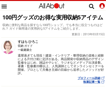
100円グッズのお得な実用収納5アイテム
収納に便利な商品を探すなら100円ショップ。でも本当に役立つものはど
れ？ ガイド御用達の実用的な5アイテムをご紹介します。
更新日：
2013年03月15日
すはら ひろこ
収納 ガイド
一級建築士
還暦過ぎても現役！建築・インテリア・整理収納の資格と経験
による片付け術に定評がある。商品開発や収納用品のデザイン
監修をはじめ、雑誌やテレビ、ラジオなどメディア出演多数。
著書・監修書20冊以上、人気講師としてオンラインセミナーを
開催。プロとして共働き主婦の目線から追求したメソッドが好
評。
プロフィール詳細
執筆記事一覧