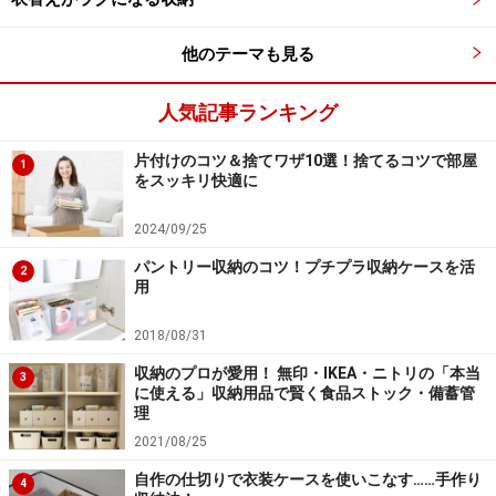
他のテーマも見る
人気記事ランキング
片付けのコツ＆捨てワザ10選！捨てるコツで部屋
1
をスッキリ快適に
2024/09/25
パントリー収納のコツ！プチプラ収納ケースを活
2
用
2018/08/31
収納のプロが愛用！ 無印・IKEA・ニトリの「本当
3
に使える」収納用品で賢く食品ストック・備蓄管
理
2021/08/25
自作の仕切りで衣装ケースを使いこなす……手作り
4