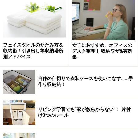
フェイスタオルのたたみ方＆
女子におすすめ、オフィスの
収納術！引き出し等収納場所
デスク整理！ 収納ワザ&実例
別アドバイス
集
自作の仕切りで衣装ケースを使いこなす……手
作り収納法！
脱いだ靴の一時収納として使える
たとえばA4サイズのレタートレイ。書類整理に使うのが
リビング学習でも“家が散らからない”！ 片付
一般的なのですが、たたんだジーパンを入れたり、靴を
け3つのルール
置いたりしてみてください。カッターシャツやスニーカ
ーなどにもピッタリなサイズです。スタッキングできる
タイプなら棚として使えます。