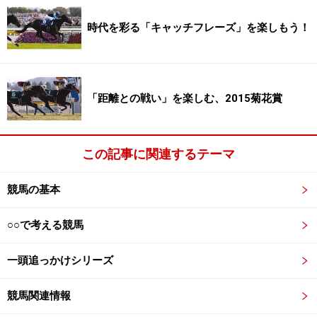
オープンクラスのレースは、さらに4つのランクに分か
時代を彩る「キャッチフレーズ」を楽しもう！
れており、その頂点に位置するのがG1。「G」とはグレ
ードの意味で、「重賞レース」と呼ばれ、賞金はグンと
高くなります。G1のほか、G2・G3と、格のつかないオ
ープンレースがあります。
「距離との戦い」を楽しむ、2015菊花賞
クラス分けについては、ある1頭のサラブレッドの成績
を見てみるとよいでしょう。その馬の名はローマンレジ
この記事に関連するテーマ
ェンド。
競馬の基本
一気に最上級クラスまで勝ち進んだローマンレジェンド（写
○○で考える競馬
真 JRA）
一頭追っかけシリーズ
ローマンレジェンドは、2011年にデビュー。最初の2戦
は芝コースのレースに挑戦するのですが、2連敗してし
競馬関連情報
まいます。