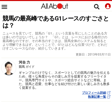
競馬の最高峰であるG1レースのすごさと
は？
ニュースを見ていて、競馬の「G1」という言葉を耳にしたことのある方
は多いのではないでしょうか？ 「G1」とは、レースにおける格付けの
最高峰なのですが、その本当のすごさは、競馬全体のシステムを知ると
より理解できるはず。ということで、G1とはどんな位置づけで、どれだ
けすごいレースなのか、紹介していきます。
更新日：
2013年03月11日
河合 力
競馬 ガイド
ギャンブルだけでなく、スポーツとしての競馬の魅力を伝える
ため、様々な角度からその楽しみ方を提案するフリーライタ
ー。競馬専門サイトや、スポーツ総合サイトなどに寄稿。ま
た、競馬と恋愛、仕事などを結び付けた新しい楽しみ方も数多
く提案する。
プロフィール詳細
執筆記事一覧