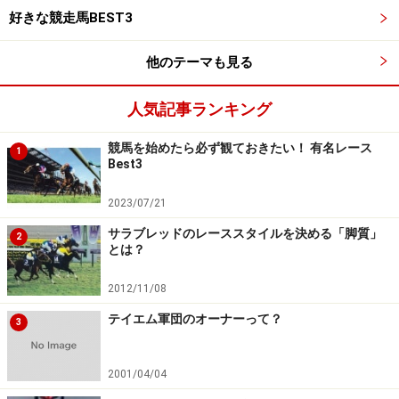
好きな競走馬BEST3
2011年1月5日 3歳新馬 芝2000m
3着
2011年1月22日 3歳未勝利 芝2200m
8着
他のテーマも見る
人気記事ランキング
この時、ローマンレジェンドはいわゆる「未勝利クラ
ス」。しかし、3戦目で兄弟が得意とするダートのレー
競馬を始めたら必ず観ておきたい！ 有名レース
1
スに挑戦したところ、これが大正解。「待ってました」
Best3
とばかりに、ローマンレジェンドの快進撃が始まりま
2023/07/21
す。3戦目以降の成績を見てみましょう。
サラブレッドのレーススタイルを決める「脚質」
2
とは？
2011年5月1日 3歳未勝利 ダート1800m
1着
-------------------------------------クラス昇格
2012/11/08
2011年11月5日 3歳上500万下 ダート1800m
1着
テイエム軍団のオーナーって？
3
-------------------------------------クラス昇格
2011年12月11日 3歳上1000万下 ダート1800m
2着
2001/04/04
2011年12月25日 赤穂特別(1000万下) ダート1800m