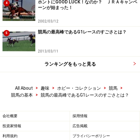
ホントにGOOD LUCK！なのか？ ＪＲＡキャンペ
1着
4
ーンが始まった！
-------------------------------------クラス昇格
2012年4月22日 上賀茂S(1600万下) ダート1800m
1
2002/03/12
着
競馬の最高峰であるG1レースのすごさとは？
5
2012年6月9日 灘S(1600万下) ダート1800m
1着
-------------------------------------クラス昇格
2013/03/11
ランキングをもっと見る
どうですか、この成績。0勝クラスだったローマンレジ
ェンドは、500万下→1000万下→1600万下とみるみるう
ちにクリアして、オープンクラスまで上り詰めたので
>
>
>
>
All About
趣味
ホビー・コレクション
競馬
す。
>
競馬の基本
競馬の最高峰であるG1レースのすごさとは？
次ページでは、ローマンレジェンドのG1挑戦をレポート
会社概要
採用情報
します。
投資家情報
広告掲載
利用規約
プライバシーポリシー
※記事内容は執筆時点のものです。最新の内容をご確認くださ