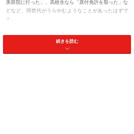
美容院に行った」、高校生なら「原付免許を取った」な
どなど、同世代がうらやむようなことがあったはずで
す。
これを競馬の世界に移すとどうなるか。おそらく競走馬
続きを読む
にとって、誰もが自慢したくなるステータスは、「G1を
勝った」ということでしょう。先ほどより分かりやすい
例で言うと、元高校球児が「俺、甲子園出たことあるん
だよ」と語るようなイメージです。