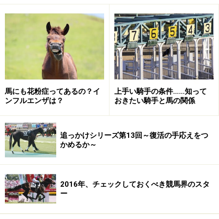
ることはできない
日本の競馬では、その馬の成績に合わせて5つにクラス
が分かれています。以下の図を見て頂きましょう。
日本の競馬では、獲得賞金に合わせて各馬の所属するクラス
が決まります
馬にも花粉症ってあるの？イ
上手い騎手の条件……知って
ンフルエンザは？
おきたい騎手と馬の関係
1番下のクラスは、デビュー前の馬も含めて「一度も勝
ったことのない」馬たちのクラス。そこから、1勝ある
いは2勝するごとにクラスが上がります。なお、500万
追っかけシリーズ第13回～復活の手応えをつ
下・1000万下などのクラス名は、その馬が今まで1着に
かめるか～
なって稼いだ賞金のトータル(1着賞金の合計が500万以
下の馬)を意味するもの。そして、勝ち続けると「オープ
2016年、チェックしておくべき競馬界のスタ
ン」という最上位のクラス、いわゆる1軍にたどりつく
ー
のです。