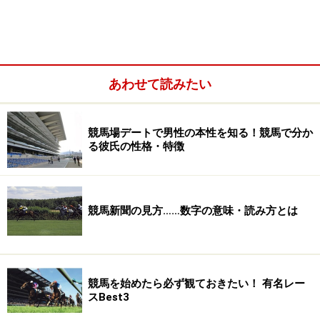
あわせて読みたい
ご存知の方も多いかも知れませんが、「G1」とはレース
の格付けにおける最上位のもの。よく言う「G1レース」
とは、毎週行われる競馬のレースの中でも、トップラン
競馬場デートで男性の本性を知る！競馬で分か
る彼氏の性格・特徴
クということになります。
ですが、これだけでは「G1とは何か」について、いまい
ち伝えられていません。G1のすごさ、そしてその面白さ
競馬新聞の見方……数字の意味・読み方とは
を知るには、「G1以外」の部分を張り切って説明する必
要があります。
競馬を始めたら必ず観ておきたい！ 有名レー
スBest3
いくつものクラスを突破しないと、G1に出