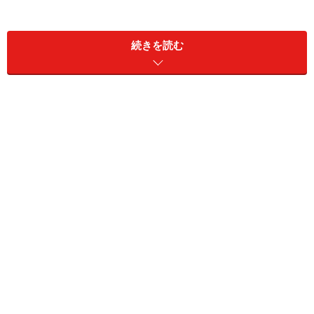
例えば子供との関係。いつまでもリビング・ダイニング
にいては自立心が育ちませんし、かといって子供部屋に
続きを読む
閉じこもってしまうと困ります。離れたり、くっついた
りのバランスが大切です。
夫婦の関係はどうでしょう。いつでも一緒の寝室に不満
はないでしょうか。時には離れることが、円満な関係を
保つこともあるのではないでしょうか？ 寝室を別々に
するには勇気がいりますが、思いきって２人で考えるだ
けでも新しい関係が生れそうです。