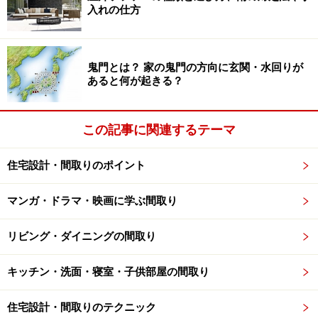
む
入れの仕方
オープンキッチンが普及しはじめた頃、ダイニングを勉
強机として使うことが流行しました。お母さんの目が届
鬼門とは？ 家の鬼門の方向に玄関・水回りが
きやすいですし、見られているだけに子供も集中しま
あると何が起きる？
す。
この記事に関連するテーマ
もちろんこの方法でもいいのですが、中学や高校になる
と難しくなってきます。第２のステップとして考えられ
住宅設計・間取りのポイント
るのが、リビングの勉強スペースなのです。このスペー
スをプランする時に大切なのが、きちんとデザインされ
マンガ・ドラマ・映画に学ぶ間取り
た場所にすることです。
リビング・ダイニングの間取り
人間は年齢を問わず、心地のよい場所に集ります。勉強
キッチン・洗面・寝室・子供部屋の間取り
スペースを家の中でもとびきりの空間にすることで子供
部屋への引き籠もりを防ぐことが出来ます。引き籠もり
住宅設計・間取りのテクニック
の大きな原因は、テレビやパソコン、ベッドが揃った快