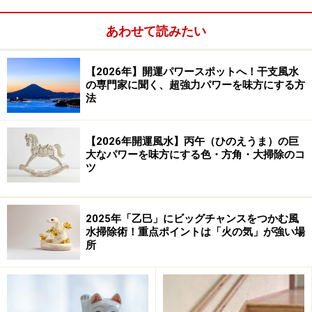
あわせて読みたい
【2026年】開運パワースポットへ！干支風水
の専門家に聞く、超強力パワーを味方にする方
法
【2026年開運風水】丙午（ひのえうま）の巨
そろそろ子供部屋へ。でもその前に
大なパワーを味方にする色・方角・大掃除のコ
ツ
2025年「乙巳」にビッグチャンスをつかむ風
リビングの子供机にサイドテーブルを付けた例。母親が勉
強をみたり、家事したり、子供との交流が生れそうです
水掃除術！重点ポイントは「火の気」が強い場
所
仕切りの考え方には２つあり、ひとつは壁で仕切る考え
方、もうひとつは空間として仕切る考え方です。例えば
どんなにオープンなリビングでも、テレビが置いてある