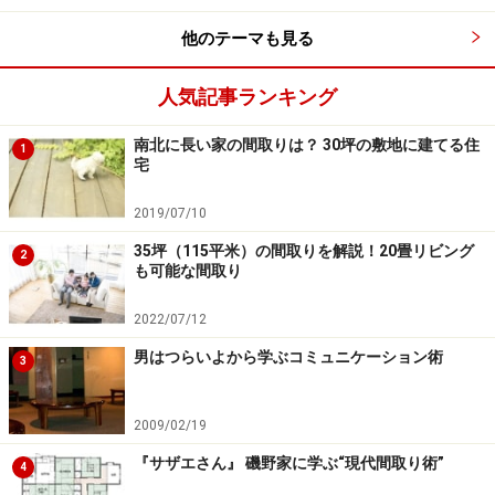
適な空間にあるともいえます。
他のテーマも見る
人気記事ランキング
子供がいない時は、親も利用できる
南北に長い家の間取りは？ 30坪の敷地に建てる住
1
素敵な場所を作ってあげると、子供は自然と居着きま
宅
す。さらに大切なのは、充分な量のある収納です。リビ
2019/07/10
ングの一部となった子供スペースは、散らかってはいけ
35坪（115平米）の間取りを解説！20畳リビング
ません。しかし整理整頓にも限界があります。
2
も可能な間取り
最も現実的なのは、必要な時にすぐに隠すことです。普
2022/07/12
段は散らかしていても、家族が揃ったり、お客様がいら
男はつらいよから学ぶコミュニケーション術
3
したり、「かたづけなさい」のひと言ですぐに整頓でき
る「ものの避難場所」を確保することが大切です。こう
2009/02/19
した習慣を繰り返すことで、かたづけの意識が自然と養
『サザエさん』 磯野家に学ぶ“現代間取り術”
4
われていきます。