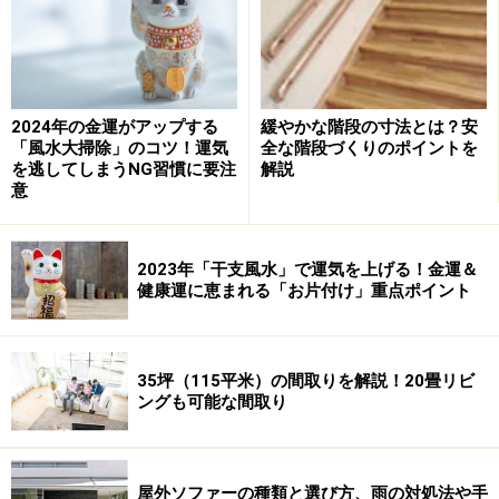
場所には、自然と家族が集り団欒の場所になります。こ
れが空間として仕切る考え方なのです。
子供部屋をどう仕切るか。間取りを考える上でも、最も
2024年の金運がアップする
緩やかな階段の寸法とは？安
難しい問題です。いま注目されているプランのひとつ
「風水大掃除」のコツ！運気
全な階段づくりのポイントを
を逃してしまうNG習慣に要注
解説
が、子供部屋のふたつの機能「寝ること」と「勉強する
意
こと」を分けて考えることです。
子供部屋は最小限の寝るためのスペースと考えて、わざ
2023年「干支風水」で運気を上げる！金運＆
健康運に恵まれる「お片付け」重点ポイント
と狭くします。テレビや机のない、ほぼベッドと着替え
だけの空間です。一方でリビングには、勉強のためのス
ペースを作ります。壁で仕切るのではなく、デスクを置
35坪（115平米）の間取りを解説！20畳リビ
いた空間を作ることがポイントです。
ングも可能な間取り
勉強の場所だからこそ、きっちりと作り込
屋外ソファーの種類と選び方、雨の対処法や手