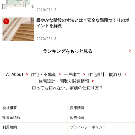
2010/07/13
こうした勉強スペースは、子供が学校に行っている最中
に、お母さんの家事コーナーとして利用することもでき
緩やかな階段の寸法とは？安全な階段づくりのポ
5
イントを解説
ます。きちんとしたスペースを作ることは、結局は空間
を有効利用することにつながります。
2023/03/13
ランキングをもっと見る
次のページ
で、夫婦の仕切り方（？）を紹介します。
※記事内容は執筆時点のものです。最新の内容をご確認くださ
い。
>
>
>
>
All About
住宅・不動産
一戸建て
住宅設計・間取り
>
住宅設計・間取り関連情報
切っても切れない、家族の仕切り方？
次のページへ
1
/
2
会社概要
採用情報
投資家情報
広告掲載
利用規約
プライバシーポリシー