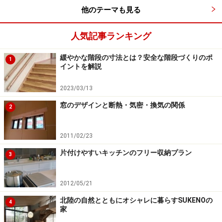
他のテーマも見る
では、中央の陳列棚（中島と呼ばれています）はどうで
しょう。ここには文房具や日用雑貨などが置かれていま
人気記事ランキング
す。実は中島の売上げは、壁際の棚に比べると圧倒的に
少ないのですが、コンビニの役割を果たすためには、こ
緩やかな階段の寸法とは？安全な階段づくりのポ
1
イントを解説
こも重要な棚です。
2023/03/13
中央の棚には独自の工夫があり、アピールしたい商品は
窓のデザインと断熱・気密・換気の関係
2
目線に近い所に置かれています。通路が狭いため、足下
の方は見にくいからです。下の方には乾電池やストッキ
2011/02/23
ングなど、明確な目的をもって購入されるものが置かれ
片付けやすいキッチンのフリー収納プラン
ます。
3
次のページ
で、コンビニのノウハウを住宅に活かす工夫
2012/05/21
を紹介します。
北陸の自然とともにオシャレに暮らすSUKENOの
4
家
※記事内容は執筆時点のものです。最新の内容をご確認くださ