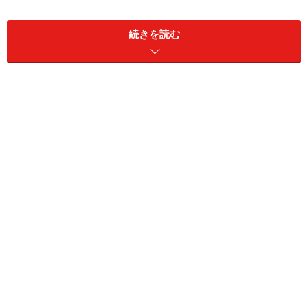
あります。
続きを読む
コンビニのデザインにも、一流の建築デザイナーが参加
しているのをご存じでしょうか。大手コンビニエンスス
トアのデザインを手掛けてきた、ケノス・小林清泰さん
にお話をうかがいました。
コンビニの売場には、計算された動線があります。出入
り口から入ると、左手にはレジ、正面にはお弁当やサン
ドイッチ、おにぎりなどの冷蔵ケースがあります（ここ
では最も典型的なコンビニの例を紹介しています。店舗
によってプランは変わります）。