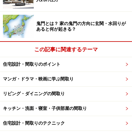
は、商品が陳列されている順番です。
鬼門とは？ 家の鬼門の方向に玄関・水回りが
あると何が起きる？
欲しいものから満たしていく
お腹を空かした人の心理状況を考えると、まずは空腹を
この記事に関連するテーマ
満たす物（主食）が必要です。次にデザートなどの副
食、そしてドリンク、その上に娯楽（雑誌類）という、
住宅設計・間取りのポイント
必要性の高いものの順に並んでいます。この配列こそが
コンビニ最大のポイントです。
マンガ・ドラマ・映画に学ぶ間取り
人は自然とこの順路に誘導され、混雑時の流れがスムー
リビング・ダイニングの間取り
ズになります。昼時を過ぎると、雑誌コーナーからドリ
キッチン・洗面・寝室・子供部屋の間取り
ンクへと、先ほどとは逆回転の流れも出てきます。その
ため壁際の通路は、人が往来できる幅がとられていま
住宅設計・間取りのテクニック
す。