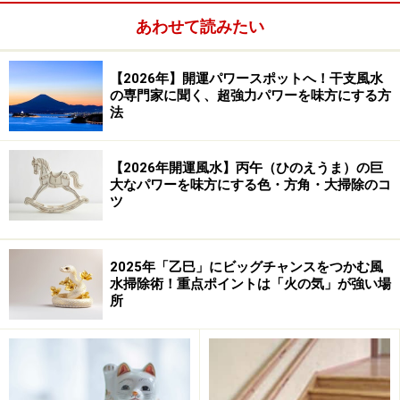
あわせて読みたい
【2026年】開運パワースポットへ！干支風水
の専門家に聞く、超強力パワーを味方にする方
法
【2026年開運風水】丙午（ひのえうま）の巨
大なパワーを味方にする色・方角・大掃除のコ
ツ
人の行動をたくみにコントロール
2025年「乙巳」にビッグチャンスをつかむ風
水掃除術！重点ポイントは「火の気」が強い場
所
ケノス
代表小林清泰さん。数々のコンビニやショッピング
センターをデザインされています。きっとどこかでその空
間に触れているはず
コンビニの利用が集中する昼時や夕食時。特にお腹が空