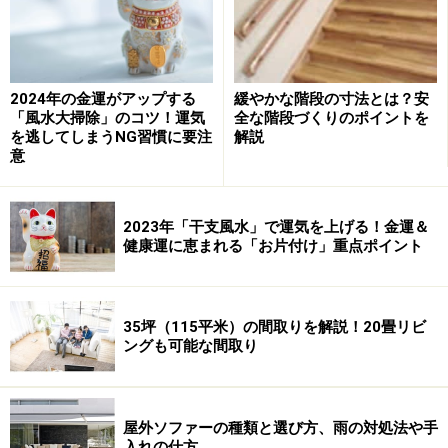
いたお昼時は、多くの人がお弁当のケースに直行しま
す。その隣には、美味しそうなデザートやサラダなどの
副食が陳列されていて、ついつい手が伸びてしまいま
2024年の金運がアップする
緩やかな階段の寸法とは？安
す。
「風水大掃除」のコツ！運気
全な階段づくりのポイントを
を逃してしまうNG習慣に要注
解説
意
次にあるのがドリンクの冷蔵ケースです。お弁当を買っ
たら当然ドリンクも欲しくなります。ちなみにガラス扉
のついた冷蔵ケースをリーチインといい、裏側からドリ
2023年「干支風水」で運気を上げる！金運＆
ンクを補充できます。さてドリンクを手に取ると、雑誌
健康運に恵まれる「お片付け」重点ポイント
類を並べたコーナーが見えます。昼食後の楽しみとし
て、雑誌を手にとってもらう仕組みです。
35坪（115平米）の間取りを解説！20畳リビ
ングも可能な間取り
最後はレジにゴールイン。レジの近くには出入り口があ
り、すぐ外に出られます。このようにコンビニをぐるり
と一周することで、あちこち探さなくてもお昼の調達が
屋外ソファーの種類と選び方、雨の対処法や手
出来るようにプランされています。ここで注目したいの
入れの仕方