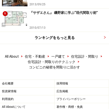
い。
2013/09/25
『サザエさん』 磯野家に学ぶ“現代間取り術”
5
次のページへ
1
/
2
2010/07/13
ランキングをもっと見る
>
>
>
>
All About
住宅・不動産
一戸建て
住宅設計・間取り
>
住宅設計・間取りのテクニック
コンビニの秘密を間取りに活かす
会社概要
採用情報
投資家情報
広告掲載
利用規約
プライバシーポリシー
All Aboutについて
著作権・商標・免責