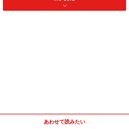
お金になかなかシビアなシンガポール人。
ほぼ毎日ランチにこれを選ぶ人もいます。
屋台の集まるホーカーセンターにはだいたいあるので、
ローカルの世界に興味のある方はぜひ一度お試しを。
■エコノミーライス
購入可能場所：ホーカーセンターの屋台など
値段：おかず3品とご飯のセット 3ドル前後
※データは記事公開時点のものです。
※記事内容は執筆時点のものです。最新の内容をご確認くださ
い。
※海外を訪れる際には最新情報の入手に努め、「
外務省 海外安全
ホームページ
」を確認するなど、安全確保に十分注意を払ってく
ださい。
あわせて読みたい