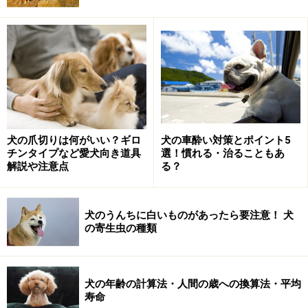
おくと、決していいことはありません。たとえば、以下
のようなこと。
通気性がよくなくなる、また汚れがたまりやすくな
ることから炎症を起こし、皮膚炎につながることが
ある。
毛がつれてしまって皮膚が引っ張られ、歩きにくか
ったり、痛みを感じることもある。最悪、状況によ
犬の爪切りは何がいい？ギロ
犬の車酔い対策とポイント5
っては皮膚が裂けることも……。
チンタイプなど愛犬向き道具
選！慣れる・治ることもあ
解説や注意点
る？
毛玉がひどければひどいほど、それを処置する時間
も要し、犬にとっては苦痛であったり、以後益々グ
ルーミングが嫌いになることも考えられる。また、
犬のうんちに白いものがあったら要注意！ 犬
の寄生虫の種類
処置をする際、多少皮膚が引っ張られることもある
ため、その部分が赤く炎症を起こしてしまうことも
ある。
犬の年齢の計算法・人間の歳への換算法・平均
寿命
安易に考えたくないのが毛玉というわけですね。