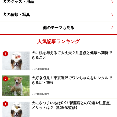
犬の毛玉の取り方……取れないしつこい毛玉
犬のグッズ・用品
にはローションも
犬の種類・写真
毛玉ができてしまったなら、なるべく早めにそれを処置
してあげましょう。用意するのはコームとスリッカーと
他のテーマも見る
ハサミ。その他、水でごく薄めたリンス液スプレーや毛
玉取り用ローションなど。
人気記事ランキング
まず、片手の指先で毛が引っ張られて痛い思いをし
犬に桃を与えるて大丈夫？注意点と健康へ期待で
1
きること
ないように毛玉と皮膚の間を押さえ、コームかスリ
ッカーを使って毛玉の先から少しずつほぐしてい
2024/08/04
く。コームは毛の流れに対して縦に使うほうが毛玉
犬好き必見！東京近郊でワンちゃんをレンタルで
2
をほぐしやすくなる。軽い毛玉であれば、この程度
きる店・施設
で取れることがある。取れた後にはコームで毛の根
元からしっかり梳かしておく。
2020/06/09
しつこい毛玉の場合は、毛玉をハサミでいくつかに
犬にさつまいもはOK！腎臓病との関連や注意点、
3
メリットは？【獣医師監修】
分ける。その際、ハサミは毛の流れに対して縦にな