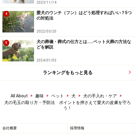
るようして切り目を入れる。刃先で皮膚を傷つけな
2023/11/14
いように注意。その後、コームやスリッカーで毛玉
愛犬のウンチ（フン）はどう処理すればいい？5つ
4
を少しずつほぐす。
の対処法
場合によってはごく薄めたリンス液や毛玉取り用ロ
2022/03/20
ーションを毛に吹きかけて作業するとほぐしやすく
犬の葬儀・葬式の仕方とは……ペット火葬の方法な
5
なる。
どを解説
自分で無理な場合は、ドッグサロンなどに処置をお
2024/01/03
願いする。
ランキングをもっと見る
ペットエステ 毛玉取りローション 140ml
>
>
>
>
>
All About
趣味
ペット
犬
犬の手入れ・ケア
犬の毛玉の取り方・予防法 ポイントを押さえて愛犬の皮膚を守ろ
う！
会社概要
採用情報