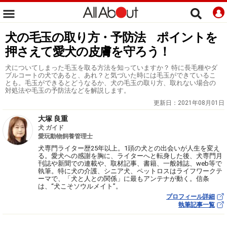
犬の毛玉の取り方・予防法 ポイントを
押さえて愛犬の皮膚を守ろう！
犬についてしまった毛玉を取る方法を知っていますか？ 特に長毛種やダ
ブルコートの犬であると、あれ？と気づいた時には毛玉ができているこ
とも。毛玉ができるとどうなるか、犬の毛玉の取り方、取れない場合の
対処法や毛玉の予防法などを解説します。
更新日：
2021年08月01日
大塚 良重
犬 ガイド
愛玩動物飼養管理士
犬専門ライター歴25年以上。1頭の犬との出会いが人生を変え
る。愛犬への感謝を胸に、ライターへと転身した後、犬専門月
刊誌や新聞での連載や、取材記事、書籍、一般雑誌、web等で
執筆。特に犬の介護、シニア犬、ペットロスはライフワークテ
ーマで、「犬と人との関係」に最もアンテナが動く。信条
は、“犬こそソウルメイト”。
プロフィール詳細
執筆記事一覧