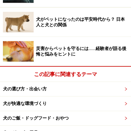
犬がペットになったのは平安時代から？ 日本
犬に毛玉はなぜできるのか？
人と犬との関係
では、毛玉はなぜできるのでしょうか？ その主な原因は
以下の2つ。
災害からペットを守るには……経験者が語る後
ブラッシング不足。
悔と悩みをヒントに
毛がこすれやすい。
この記事に関連するテーマ
首の周りや胸の下、お腹、脇の下、内股などは毛玉がで
きやすい箇所。つまり、毛がこすれやすい部分なわけで
犬の選び方・出会い方
す。首輪を常時つけっぱなしである、洋服を着せること
が多い、というようなことでも毛玉ができやすくなりま
犬が快適な環境づくり
す。
犬のご飯・ドッグフード・おやつ