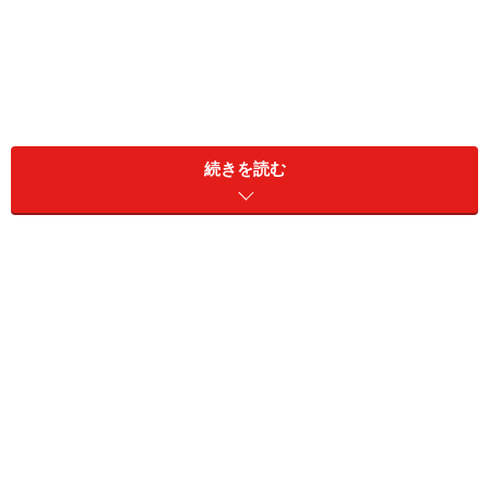
犬に毛玉はなぜできるのか？
犬の毛玉の取り方……取れないしつこい毛玉にはロー
続きを読む
ションも
犬の毛玉を予防する方法
犬に毛玉ができるとこんなことにも……
毛玉は皮膚炎の温床になったり、それを処理する際にも犬に
とっては思った以上の苦痛が……。