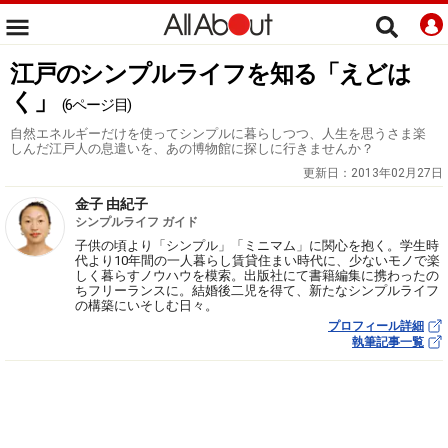
江戸のシンプルライフを知る「えどは
く」
(6ページ目)
自然エネルギーだけを使ってシンプルに暮らしつつ、人生を思うさま楽
しんだ江戸人の息遣いを、あの博物館に探しに行きませんか？
更新日：
2013年02月27日
金子 由紀子
シンプルライフ ガイド
子供の頃より「シンプル」「ミニマム」に関心を抱く。学生時
代より10年間の一人暮らし賃貸住まい時代に、少ないモノで楽
しく暮らすノウハウを模索。出版社にて書籍編集に携わったの
ちフリーランスに。結婚後二児を得て、新たなシンプルライフ
の構築にいそしむ日々。
プロフィール詳細
執筆記事一覧