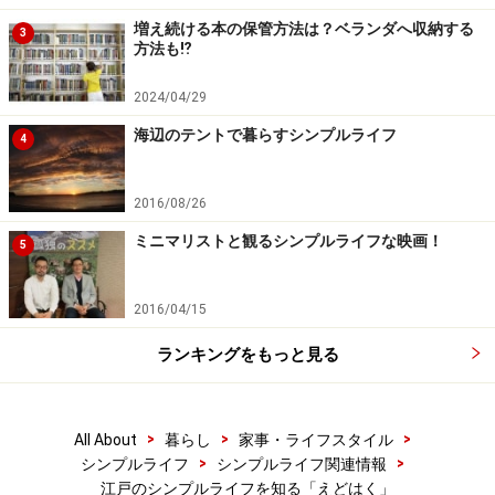
増え続ける本の保管方法は？ベランダへ収納する
3
方法も⁉︎
2024/04/29
海辺のテントで暮らすシンプルライフ
4
2016/08/26
ミニマリストと観るシンプルライフな映画！
5
2016/04/15
ランキングをもっと見る
>
>
>
All About
暮らし
家事・ライフスタイル
>
>
シンプルライフ
シンプルライフ関連情報
江戸のシンプルライフを知る「えどはく」