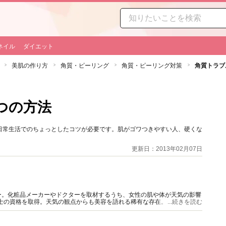
ネイル
ダイエット
美肌の作り方
角質・ピーリング
角質・ピーリング対策
角質トラブ
つの方法
日常生活でのちょっとしたコツが必要です。肌がゴワつきやすい人、硬くな
更新日：2013年02月07日
ー。化粧品メーカーやドクターを取材するうち、女性の肌や体が天気の影響
報士の資格を取得。天気の観点からも美容を語れる稀有な存在。健康・医療
...続きを読む