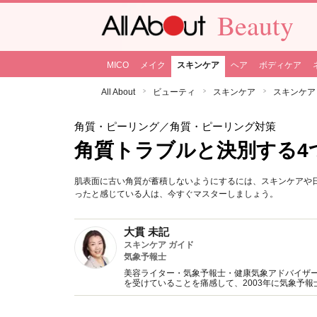
Beauty
MICO
メイク
スキンケア
ヘア
ボディケア
All About
ビューティ
スキンケア
スキンケア
角質・ピーリング
／角質・ピーリング対策
角質トラブルと決別する4
肌表面に古い角質が蓄積しないようにするには、スキンケアや
ったと感じている人は、今すぐマスターしましょう。
大貫 未記
スキンケア ガイド
気象予報士
美容ライター・気象予報士・健康気象アドバイザ
を受けていることを痛感して、2003年に気象予
系の本の編集も行う。