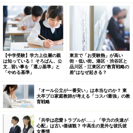
【中学受験】学力上位層の親
東京で「お受験熱」が高い
は知っている！ そろばん、公
街・低い街。港区・渋谷区と
文…習い事を「選ぶ基準」と
品川区・江東区の“教育戦略の
「やめる基準」
差”はなぜ起きる？
「オール公立が一番安い」は本当なのか？ 東
大卒プロ家庭教師が考える「コスパ最強」の教
育戦略
「共学は恋愛トラブルが……」「学力の失速が
心配」は古い価値観？ 中高生の意外な彼氏彼
女事情