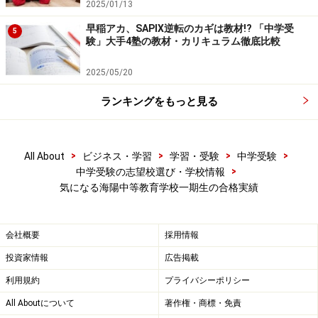
2025/01/13
早稲アカ、SAPIX逆転のカギは教材!? 「中学受
5
験」大手4塾の教材・カリキュラム徹底比較
2025/05/20
ランキングをもっと見る
>
>
>
>
All About
ビジネス・学習
学習・受験
中学受験
>
中学受験の志望校選び・学校情報
気になる海陽中等教育学校一期生の合格実績
会社概要
採用情報
投資家情報
広告掲載
利用規約
プライバシーポリシー
All Aboutについて
著作権・商標・免責