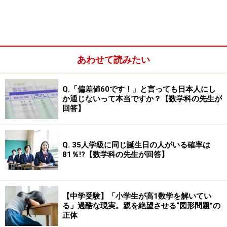
次のページへ
1
/
2
あわせて読みたい
Q.「偏差値60です！」と言っても日本人にし
か通じないって本当ですか？【数学科の先生が
回答】
Q. 35人学級に同じ誕生日の人がいる確率は
81％!?【数学科の先生が回答】
【中学受験】「小学生が高1数学を解いてい
る」過酷な現実。親を絶望させる“図形問題”の
正体