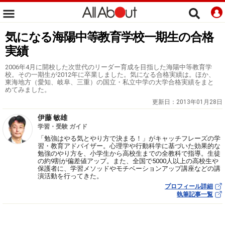
気になる海陽中等教育学校一期生の合格
実績
2006年4月に開校した次世代のリーダー育成を目指した海陽中等教育学
校。その一期生が2012年に卒業しました。気になる合格実績は。ほか、
東海地方（愛知、岐阜、三重）の国立・私立中学の大学合格実績をまと
めてみました。
更新日：
2013年01月28日
伊藤 敏雄
学習・受験 ガイド
「勉強はやる気とやり方で決まる！」がキャッチフレーズの学
習・教育アドバイザー。心理学や行動科学に基づいた効果的な
勉強のやり方を、小学生から高校生までの全教科で指導。生徒
の約9割が偏差値アップ。また、全国で5000人以上の高校生や
保護者に、学習メソッドやモチベーションアップ講座などの講
演活動を行ってきた。
プロフィール詳細
執筆記事一覧