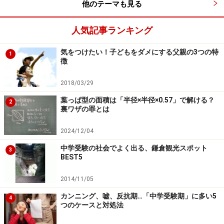
他のテーマも見る
人気記事ランキング
気をつけたい！子どもをダメにする父親の3つの特
1
徴
2018/03/29
葉っぱ型の面積は「半径×半径×0.57」で解ける？
2
裏ワザの罪とは
2024/12/04
中学受験の社会でよく出る、鎌倉観光スポット
3
BEST5
2014/11/05
カンニング、嘘、反抗期…「中学受験期」に多い5
4
つのケースと対処法