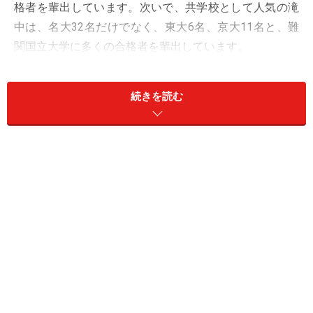
格者を輩出しています。次いで、共学校として人気の滝
中は、名大32名だけでなく、東大6名、京大11名と、難
関国立大学に多くの合格者を輩出しています。
続きを読む
東海地方の国私立中学の大学合格実績（愛知２）
その他の名大の合格実績を見てみると、愛知中が18名、
名大附属中が11名、名古屋中が11名、愛知淑徳中が6
名、春日丘中が4名、大成中が3名となっています。
このように、愛知県では公立校だけでなく、私立校も高
い合格実績を誇っているのが特徴です。
※記事内容は執筆時点のものです。最新の内容をご確認くださ
い。