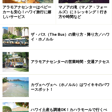
※記事内容は執筆時点のものです。最新の内容をご確認くださ
い。
アラモアナセンターはベビー
マノアの滝（マノア・フォー
※海外を訪れる際には最新情報の入手に努め、「
外務省 海外安全
カーも安心！ハワイ旅行に嬉
ルズ）にトレッキング！行き
ホームページ
」を確認するなど、安全確保に十分注意を払ってく
しいサービス
方や時間など
ださい。
ザ・バス（The Bus）の乗り方・降り方／ハワ
イ・ホノルル
アラモアナセンターの営業時間・交通アクセス
カヴェヘヴェヘ（ホノルル）はワイキキのパワ
ースポット！
ハワイ土産も調達OK！カハラモールで行くべ