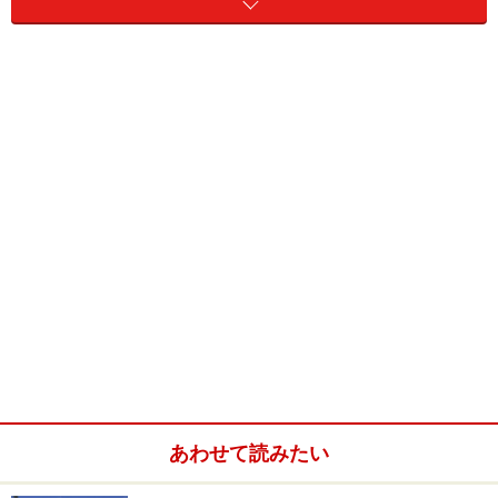
きます。これが美味しい。そしてサラダ。それらをいた
だいているうちに、鉄板ではズッキーニや玉ねぎ、海老
などが、華麗なナイフさばきを見せてくれながら、面白
いように焼かれていきます。海老のしっぽがポ～ンと宙
を舞ったり、卵で絵を書いてくれたりというのもありま
す。
小さなお子様だけでなく大人楽しめますよ。また8人席
なので、いろんな人と相席になります。その方たちと一
緒に笑ったり驚いたりするのも楽しいです。
メインのお肉や海鮮などが焼けるとシェフはサラッと退
場。あとはお料理を楽しみます。また こちらのお料
理、全て食べきれない場合は、持ち帰りもできます。あ
あわせて読みたい
りがたいです。