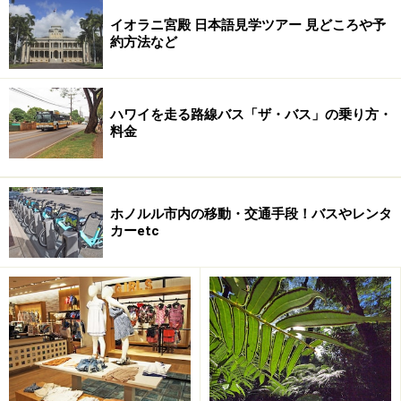
値段はドリンク込みで一人50ドルくらいです。
イオラニ宮殿 日本語見学ツアー 見どころや予
約方法など
お料理だけでなく、ちょっとしたショーが楽しめるよう
な感覚の鉄板焼きディナーです。思い出深いお食事の時
ハワイを走る路線バス「ザ・バス」の乗り方・
間になると思います。
料金
■紅花オブ東京
・住所：2005 Kalia Road Honolulu, HI96815
ホノルル市内の移動・交通手段！バスやレンタ
・電話番号：(808) 955-5955
カーetc
・営業時間【昼食】11:30～14:00、【夜食】17:00～
22:00
・URL：
www.benihana.com
※上記データは記事公開時点のものです。