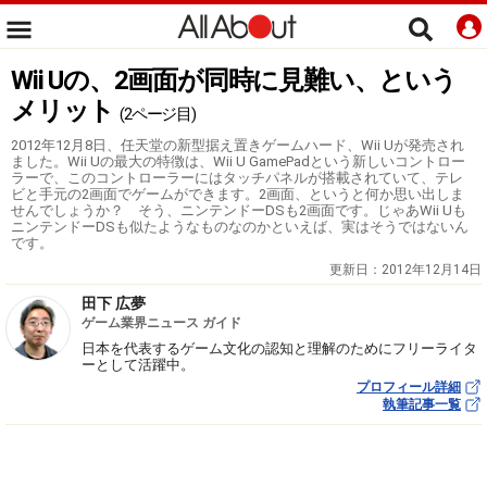
Wii Uの、2画面が同時に見難い、という
メリット
(2ページ目)
2012年12月8日、任天堂の新型据え置きゲームハード、Wii Uが発売され
ました。Wii Uの最大の特徴は、Wii U GamePadという新しいコントロー
ラーで、このコントローラーにはタッチパネルが搭載されていて、テレ
ビと手元の2画面でゲームができます。2画面、というと何か思い出しま
せんでしょうか？ そう、ニンテンドーDSも2画面です。じゃあWii Uも
ニンテンドーDSも似たようなものなのかといえば、実はそうではないん
です。
更新日：
2012年12月14日
田下 広夢
ゲーム業界ニュース ガイド
日本を代表するゲーム文化の認知と理解のためにフリーライタ
ーとして活躍中。
プロフィール詳細
執筆記事一覧