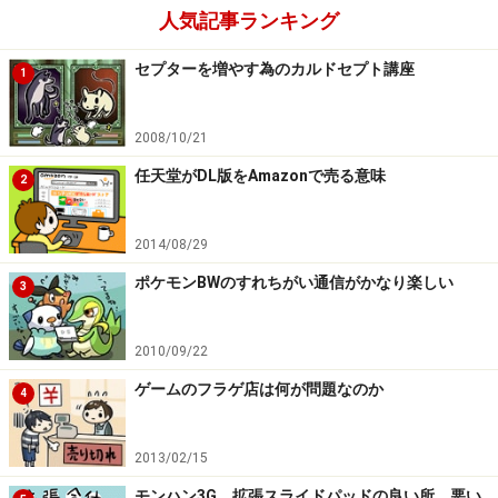
人気記事ランキング
セプターを増やす為のカルドセプト講座
1
2008/10/21
任天堂がDL版をAmazonで売る意味
2
2014/08/29
ポケモンBWのすれちがい通信がかなり楽しい
3
2010/09/22
ゲームのフラゲ店は何が問題なのか
4
2013/02/15
モンハン3G 拡張スライドパッドの良い所、悪い