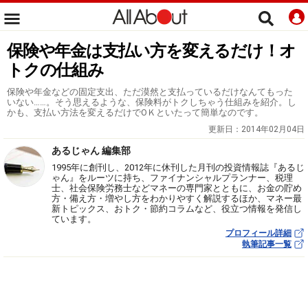
保険や年金は支払い方を変えるだけ！オ
トクの仕組み
保険や年金などの固定支出、ただ漠然と支払っているだけなんてもった
いない……。そう思えるような、保険料がトクしちゃう仕組みを紹介。し
かも、支払い方法を変えるだけでOＫといたって簡単なのです。
更新日：
2014年02月04日
あるじゃん 編集部
1995年に創刊し、2012年に休刊した月刊の投資情報誌『あるじ
ゃん』をルーツに持ち、ファイナンシャルプランナー、税理
士、社会保険労務士などマネーの専門家とともに、お金の貯め
方・備え方・増やし方をわかりやすく解説するほか、マネー最
新トピックス、おトク・節約コラムなど、役立つ情報を発信し
ています。
プロフィール詳細
執筆記事一覧