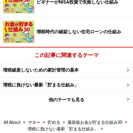
ビギナーがNISA投資で失敗しない仕組み
い」と「全期前納」があり、この両者は似ているようで
実は内容が少し異なります。
一時払いは契約時に保険料を支払った時点ですべての保
増税時代の破綻しない住宅ローンの仕組み
険料の支払いが完了します。対して、全期前納は保険会
社がいったん預かり、毎年の支払い期日に合わせて支払
う形となります（図参照）。ともにメリット、デメリッ
この記事に関連するテーマ
ト（下表参照）がありますが、定期タイプの保険以外で
増税破産しないための家計管理の基本
は、それなりの貯蓄性が得られるため（予定利率1.5％の
場合、保険期間5年間の養老保険の保険料を一時払いし
増税に負けない最新「貯まる仕組み」
た場合、年利回り0.9％程度）、貯蓄と考えて利用する人
も増えています。
他のテーマも見る
>
>
>
>
All About
マネー
貯める
最新版お金が貯まる仕組み30
一時払いと全期前納の違い
>
増税に負けない最新「貯まる仕組み」