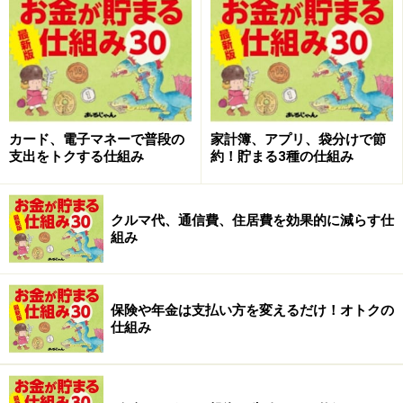
カード、電子マネーで普段の
家計簿、アプリ、袋分けで節
支出をトクする仕組み
約！貯まる3種の仕組み
まとめ払いをすれば、必要な支出も削減ができる
クルマ代、通信費、住居費を効果的に減らす仕
組み
一括払いなら保険料はもっと浮く！！
保険や年金は支払い方を変えるだけ！オトクの
仕組み
保険料は年払い、半年払いといったまとめ払いがトクで
すが、支払うべきすべての保険料を一括で支払えば、さ
らに割引率はアップします。その一括払いには「一時払