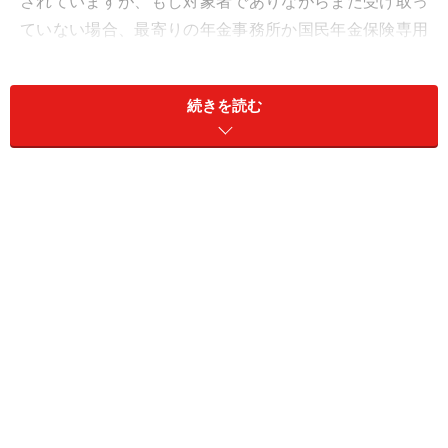
されていますが、もし対象者でありながらまだ受け取っ
ていない場合、最寄りの年金事務所か国民年金保険専用
ダイヤル〈0570-011-050〉まで問い合わせてみてくださ
い。
続きを読む
きびしい時代だからこそ、まとめ払いのス
スメ
家計の効果的な見直しのポイントである固定支出の削
減。それを手軽にできるのが、まとめ払いという王道テ
クです。まとめ払い（年払い、半年払い）でトクをする
固定支出としては、保険料や国民年金、NHKの受信料な
どがその代表（表参照）。とは言え、まとまった支出と
なります。ボーナスからあらかじめ予算取りしておく、
あるいは毎月まとめ払い用に積み立てておくといった準
備をしておけば、支払い月に慌てることはないでしょ