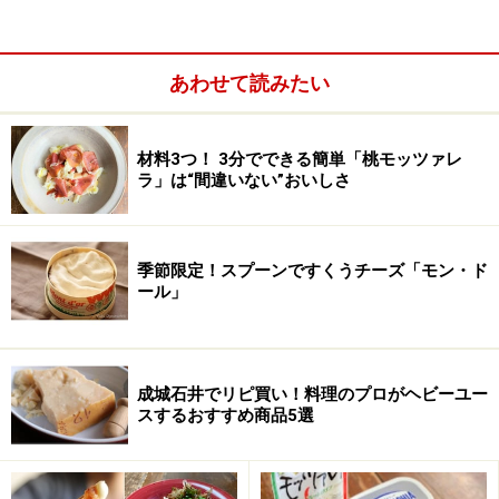
あわせて読みたい
材料3つ！ 3分でできる簡単「桃モッツァレ
ラ」は“間違いない”おいしさ
直径37cmもあるのに、厚さはたったの3cm!! それでいて
組織が柔らかいので輸送には不向き。なのになぜ、昔か
らとても有名で、かつ人気があるチーズ なのかという
季節限定！スプーンですくうチーズ「モン・ド
と……まずは、もちろんその素晴らしい味と美しい外観。
ール」
それと前述した2つの川が運搬ルートとなり、パリに容
易に輸送できるようになったからです。故に、その美味
成城石井でリピ買い！料理のプロがヘビーユー
と美しい姿はパリの食通に好まれフランス中に広まり、
スするおすすめ商品5選
今や世界に認められるチーズとなりました。チーズを食
べ尽くしたフランス人が、人生最後のチーズに選ぶのは