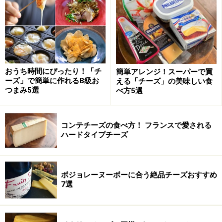
「ブリー・ド・モー」と言われています。 味も香りも姿
かたちも、「チーズの王様」と呼ばれるのにふさわしい
チーズです。
おうち時間にぴったり！「チ
簡単アレンジ！スーパーで買
ーズ」で簡単に作れるB級お
える「チーズ」の美味しい食
ブリー・ド・モーの味わい
つまみ5選
べ方5選
コンテチーズの食べ方！ フランスで愛される
10週間熟成させたブリー・ド・モー
ハードタイプチーズ
味わいを一言で言うならば、奥行きのある味わい。
ボジョレーヌーボーに合う絶品チーズおすすめ
私が最初にブリーを食べたときには「白カビチーズね、
7選
カマンベールみたい」という、食べやすいチーズの王道
のような感想でした。