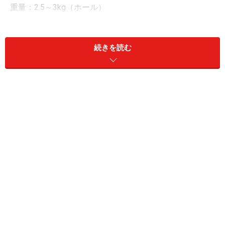
重量：2.5～3kg（ホール）
季節：１年中
続きを読む
ブリー・ド・モーとは
モーとは村名（現在は都市名）で、パリから北東へ50km
のところにあります。ブリー・ド・モーはモー村のセー
ヌ川とマルヌ川にはさまれた平地の牧草地帯を中心に作
られます。