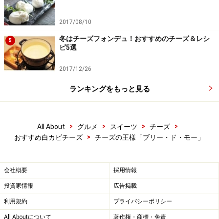
の場合がチーズ専門店でしか手に入りませんので気を付
けてください。いろいろなブリーのお話、白カビチーズ
2017/08/10
の選び方は、またの機会に詳しくお伝えしたいと思いま
冬はチーズフォンデュ！おすすめのチーズ＆レシ
5
す。
ピ5選
2017/12/26
※記事内容は執筆時点のものです。最新の内容をご確認くださ
ランキングをもっと見る
い。
※メニューや料金などのデータは、取材時または記事公開時点で
の内容です。
>
>
>
>
All About
グルメ
スイーツ
チーズ
>
おすすめ白カビチーズ
チーズの王様「ブリー・ド・モー」
次のページへ
1
/
2
会社概要
採用情報
投資家情報
広告掲載
利用規約
プライバシーポリシー
All Aboutについて
著作権・商標・免責