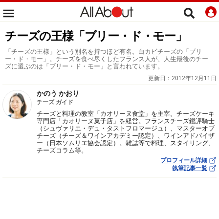
チーズの王様「ブリー・ド・モー」
「チーズの王様」という別名を持つほど有名。白カビチーズの「ブリ
ー・ド・モー」。チーズを食べ尽くしたフランス人が、人生最後のチー
ズに選ぶのは「ブリー・ド・モー」と言われています。
更新日：
2012年12月11日
かのう かおり
チーズ ガイド
チーズと料理の教室「カオリーヌ食堂」を主宰。チーズケーキ
専門店「カオリーヌ菓子店」を経営。フランスチーズ鑑評騎士
（シュヴァリエ・デュ・タストフロマージュ）、マスターオブ
チーズ（チーズ＆ワインアカデミー認定）、ワインアドバイザ
ー（日本ソムリエ協会認定）。雑誌等で料理、スタイリング、
チーズコラム等。
プロフィール詳細
執筆記事一覧