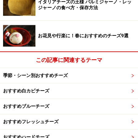
イタリアチーズの王様 パルミジャーノ・レッ
でも、たくさんのチー ズを食べ、いろんなチーズに出会
ジャーノの食べ方・保存方法
った今、それだけではすまされない奥深いものを感じる
ように。どんなにクセの強いチーズよりも、いろいろな
味、旨み、そして芳香があります。ミルキーなのに、藁
お花見や行楽に！春におすすめのチーズ9選
やナッツのような香ばしい香り。まさに、チーズを食べ
つくした果てに食べたくなるチーズです。
この記事に関連するテーマ
食感は、冷蔵庫から出したばかりだったり、熟成が若い
季節・シーン別おすすめチーズ
ときは、もっちりとした弾力があります。冷蔵庫から出
してしばらくおくと、熟成具合にもよりますが、 とろり
おすすめ白カビチーズ
とした食感になります。熟成が進むと、形を保てなくて
だらりと崩れ、それをパンでぬぐうと、とろとろのチー
おすすめブルーチーズ
ズフォンデュのように口の中でとろけます。
おすすめフレッシュチーズ
おすすめハードチーズ