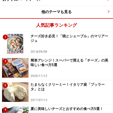
ブリー・ド・モーのペアリング
他のテーマも見る
飲み物：
比較的にどんなワインともあわせやすいですが、赤ワイ
人気記事ランキング
ンならフルーティなボージョレ、まろやかなボーヌやポ
チーズ好き必見！「桃とシェーブル」のマリアー
ムロールなどとあわせると、ワインの持つエレガントさ
1
ジュ
が引き立ちます。
2014/09/08
食べ物：
簡単アレンジ！スーパーで買える「チーズ」の美
2
味しい食べ方5選
パンはバゲットがベスト。
レタスと共に食べると、さっぱりとした味わいになりま
2020/11/12
す。
たまらなくクリーミー！イタリア産「ブッラー
3
タ」とは
【選び方】
2017/07/13
「ブリー」という名のチーズはスーパーなどでも販売さ
れています。しかし「ブリー・ド・モー」は、ほとんど
夏に美味しいチーズとおすすめの食べ方5選！
4