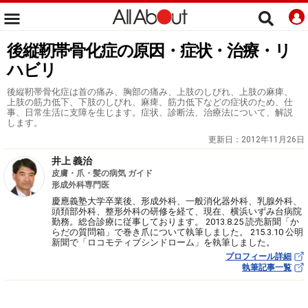
後縦靭帯骨化症の原因・症状・治療・リ
ハビリ
後縦靭帯骨化症は首の痛み、胸部の痛み、上肢のしびれ、上肢の麻痺、
上肢の筋力低下、下肢のしびれ、麻痺、筋力低下などの症状のため、仕
事、日常生活に支障を生じます。症状、診断法、治療法について、解説
します。
更新日：
2012年11月26日
井上 義治
皮膚・爪・髪の病気 ガイド
形成外科専門医
慶應義塾大学卒業後、形成外科、一般消化器外科、乳腺外科、
頭頚部外科、整形外科の研修を経て、現在、横浜いずみ台病院
勤務。総合診療に従事しております。 2013.8.25 読売新聞「か
らだの質問箱」で巻き爪について執筆しました。 215.3.10 公明
新聞で「ロコモティブシンドローム」を執筆しました。
プロフィール詳細
執筆記事一覧