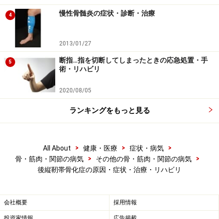
めるのではなく、我慢できる範囲の疼痛などであれば安
慢性骨髄炎の症状・診断・治療
4
静にして経過をみるのも一つの選択です。
2013/01/27
■鎮痛薬
断指…指を切断してしまったときの応急処置・手
5
ボルタレン、ロキソニンなど非ステロイド消炎鎮痛薬
術・リハビリ
（NSAIDと省略されます）を用います。
2020/08/05
・ボルタレン…1錠15.3円で1日3回食後に服用。副作用は
ランキングをもっと見る
胃部不快感、浮腫、発疹、ショック、消化管潰瘍、再生
不良性貧血、皮膚粘膜眼症候群、急性腎不全、ネフロー
ゼ、重症喘息発作（アスピリン喘息）、間質性肺炎、う
>
>
>
All About
健康・医療
症状・病気
>
>
骨・筋肉・関節の病気
その他の骨・筋肉・関節の病気
っ血性心不全、心筋梗塞、無菌性髄膜炎、肝障害、ライ
後縦靭帯骨化症の原因・症状・治療・リハビリ
症候群など重症な脳障害、横紋筋融解症、脳血管障害胃
炎。
会社概要
採用情報
・ロキソニン…1錠22.3円で1日3回食後に服用。副作用は
投資家情報
広告掲載