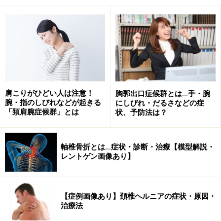
に異常の所見ではありません。
次にMRI撮影の予約、投薬（鎮痛剤、胃薬）、リハビリ
の牽引の指示が出ました。費用は初診、3割負担の健康
保険で3,000円ほどでした。
■MRI
肩こりがひどい人は注意！
胸郭出口症候群とは…手・腕
腕・指のしびれなどが起きる
にしびれ・だるさなどの症
MRIは専用の病院で撮影を行いました。
「頚肩腕症候群」とは
状、予防法は？
MRI写真。頚部脊椎が前方から圧迫されて
軸椎骨折とは…症状・診断・治療【模型解説・
います。
レントゲン画像あり】
MRIは磁気を使用して人体の断面写真を作成する医療用
【症例画像あり】頚椎ヘルニアの症状・原因・
機器です。被爆がないのが最大の特徴です。欠点は費用
治療法
が約1万円程度と高額な点、狭い部屋に15分間ほど閉じ