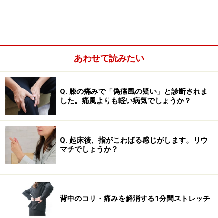
2009年1月にAさんがクリニックで撮影した単純X線写真
です。
あわせて読みたい
頚椎単純X線の側面像。
Q. 膝の痛みで「偽痛風の疑い」と診断されま
した。痛風よりも軽い病気でしょうか？
単純X線写真は放射線被爆量も少なく、費用もわずか。
その場で撮影も終了し当日説明をうけられるので、整形
Q. 起床後、指がこわばる感じがします。リウ
外科では必ず施行します。
マチでしょうか？
頚椎は7個、体の中央にあります。頭側は頭蓋骨と関節
でつながり、足の方向では胸椎とつながっています。横
背中のコリ・痛みを解消する1分間ストレッチ
から見ているので四角い形で見えているのが椎体です。
椎体の後方が骨化しているようにもみえますが、明らか