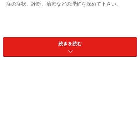
症の症状、診断、治療などの理解を深めて下さい。
後縦靭帯骨化症の症状
Aさんに2009年1月両手、両足の痛み、しびれ、筋力低
続きを読む
下、細かい手の作業が難しくなる症状が出現しました。
この経験はいままでなかったので近くにある整形外科の
クリニックを受診しました。
またAさんに見られなかった症状として、首の可動性の
減少、肩こり、頚部の痛みなどがあります。
後縦靭帯骨化症の診断
■単純X線（レントゲン）