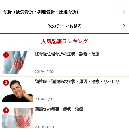
縦靭帯を診断するにはCTの方が有用です。総合病院では
頚部のCTを施行しました。
骨折（疲労骨折・剥離骨折・圧迫骨折）
他のテーマも見る
頚部CT像。第5頚椎で後縦靭帯が骨化していることがわ
かります。
人気記事ランキング
CTで初めて後縦靭帯骨化症の診断がつきました。大きな
脛骨近位端骨折の症状・診断・治療
1
骨化部位は第5頚椎の1ヵ所です。後縦靭帯骨化症と頚髄
症の合併と診断されました。
2019/10/02
頚椎症・頚髄症の症状・原因・治療・リハビリ
2
後縦靭帯骨化症の治療
2019/05/31
関節炎の種類・症状・治療
■安静
3
後縦靭帯骨化症の症状は、突然の疼痛とその後の著明な
疼痛の軽減ないし完全な消失が特徴。あわてて治療を進
2019/04/18