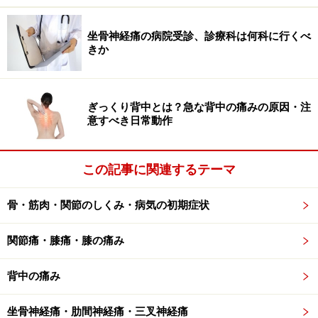
込められて、騒音が強いことです。脳外科の術後で体内
に金属が残っている人、心臓ペースメーカー装着の人、
坐骨神経痛の病院受診、診療科は何科に行くべ
閉所恐怖症の人などではMRI検査が無理なため、CTで検
きか
査を行います。CTはMRIより費用は5,000円程度と安く
なりますが、被爆があります。
ぎっくり背中とは？急な背中の痛みの原因・注
意すべき日常動作
このMRIでは第4頚椎第5頚椎間、第5頚椎第6頚椎間で脊
髄が前方から圧迫されている所見です。この時点では頚
髄症、頚椎ヘルニアなどの可能性が高いと診断されまし
この記事に関連するテーマ
た。
骨・筋肉・関節のしくみ・病気の初期症状
そのため専門的治療を考慮して、クリニックの紹介で総
関節痛・膝痛・膝の痛み
合病院の整形外科外来を受診しました。
背中の痛み
■CT
脊髄はMRIの方が診断能力が高いのですが、骨化した後
坐骨神経痛・肋間神経痛・三叉神経痛