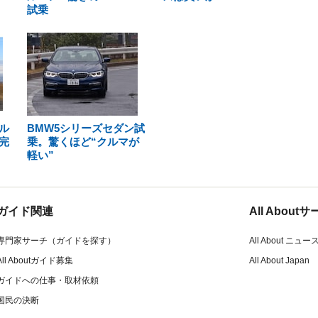
試乗
ル
BMW5シリーズセダン試
完
乗。驚くほど“クルマが
軽い”
ガイド関連
All Abou
専門家サーチ（ガイドを探す）
All About ニュー
All Aboutガイド募集
All About Japan
ガイドへの仕事・取材依頼
国民の決断