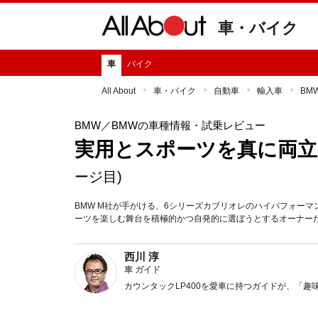
車・バイク
車
バイク
All About
車・バイク
自動車
輸入車
BM
BMW
／BMWの車種情報・試乗レビュー
実用とスポーツを真に両立、
ージ目)
BMW M社が手がける、6シリーズカブリオレのハイパフォー
ーツを楽しむ舞台を積極的かつ自発的に選ぼうとするオーナー
西川 淳
車 ガイド
カウンタックLP400を愛車に持つガイドが、「