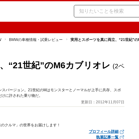
W
BMWの車種情報・試乗レビュー
実用とスポーツを真に両立、“21世紀”の
“21世紀”のM6カブリオレ
(2ペ
マンスバージョン。21世紀のMはモンスターとノーマルが上手に共存、スポ
だけに許された乗り物だ。
更新日：2012年11月07日
趣味のクルマ」の世界をお届けします！
プロフィール詳細
執筆記事一覧