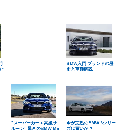
門
BMW入門 ブランドの歴
付け
史と車種解説
“スーパーカー＋高級サ
今が完熟のBMW 3シリー
ルーン” 驚きのBMW M5
ズは買いか!?