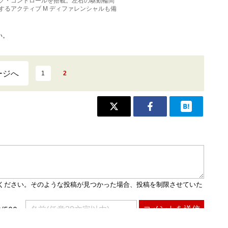
グ・コントロールを搭載。左右の駆動輪間
するアクティブ M ディファレンシャルも備
い。
ージへ
1
2