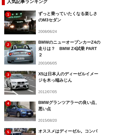
人気記事ランキング
ずっと乗っていたくなる楽しさ
1
のM3セダン
2008/06/24
BMWのニューオープンカーZ4の
2
走りは？ BMW Z4試乗 PART
２
2003/06/05
X5は日本人のディーゼルイメー
3
ジを木っ端みじん
2012/07/05
BMWグランツアラーの良い点、
4
悪い点
2015/08/20
オススメはディーゼル。コンパ
5