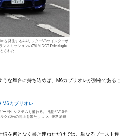
0Nmを発生する4.4リッターV8ツインターボ
ミッションの7速M DCT Drivelogic
3秒とされた
ような舞台に持ち込めば、M6カブリオレが別格であるこ
ギー回生システムも備わる。旧型のV10モ
トルク30%の向上を果たしつつ、燃料消費
仕様を何となく書き連ねただけでは、単なるブースト違