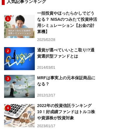
人気記事ランキング
一括投資やほったらかしでどう
1
なる？ NISAのつみたて投資枠活
用シミュレーション【お金の計
算機】
2025/02/28
通貨が選べていいとこ取り!?通
2
貨選択型ファンドとは
2014/03/01
MRFは事実上の元本保証商品に
3
なる？
2012/12/17
2022年の投資信託ランキング
4
10！好成績ファンドはトルコ株
や資源株が投資対象
2023/01/17