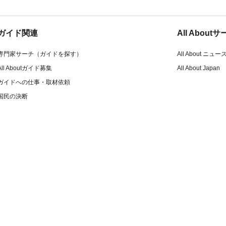
ガイド関連
All Abou
専門家サーチ（ガイドを探す）
All About ニュー
All Aboutガイド募集
All About Japan
ガイドへの仕事・取材依頼
国民の決断