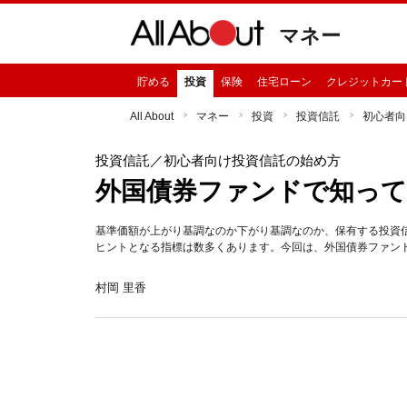
マネー
貯める
投資
保険
住宅ローン
クレジットカー
All About
マネー
投資
投資信託
初心者向
投資信託
／初心者向け投資信託の始め方
外国債券ファンドで知っ
基準価額が上がり基調なのか下がり基調なのか、保有する投資
ヒントとなる指標は数多くあります。今回は、外国債券ファン
村岡 里香