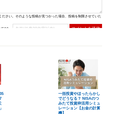
5
一括投資やほったらかし
7
でどうなる？ NISAのつ
天
みたて投資枠活用シミュ
」
レーション【お金の計算
機】