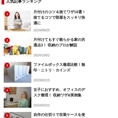
人気記事ランキング
片付けのコツ＆捨てワザ10選！
1
捨てるコツで部屋をスッキリ快
適に
2024/09/25
片付けてもすぐ散らかる家の共
2
通点3！ 収納のプロが解説
2024/10/02
ファイルボックス徹底比較！無
3
印・ニトリ・カインズ
2020/02/15
女子におすすめ、オフィスのデ
4
スク整理！ 収納ワザ&実例集
2024/03/22
自作の仕切りで衣装ケースを使
5