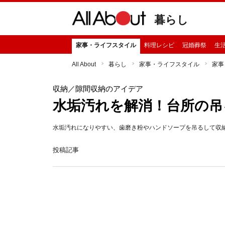
暮らし
家事・ライフスタイル
料理レシピ
冠婚葬祭
生
All About
暮らし
家事・ライフスタイル
家事
収納
／隙間収納のアイデア
水垢汚れを解消！台所の吊
水垢汚れになりやすい、歯磨き粉やハンドソープを吊るして収
投稿記事