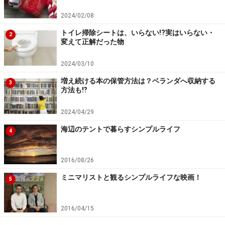
2024/02/08
トイレ掃除シートは、いらない!?実はいらない・
2
変えて正解だった物
2024/03/10
増え続ける本の保管方法は？ベランダへ収納する
3
方法も⁉︎
2024/04/29
海辺のテントで暮らすシンプルライフ
4
2016/08/26
ミニマリストと観るシンプルライフな映画！
5
2016/04/15