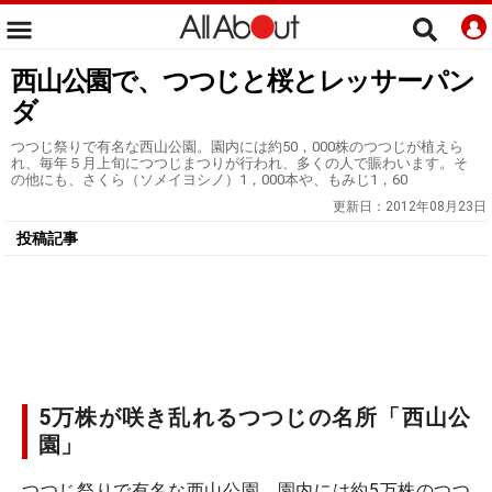
西山公園で、つつじと桜とレッサーパン
ダ
つつじ祭りで有名な西山公園。園内には約50，000株のつつじが植えら
れ、毎年５月上旬につつじまつりが行われ、多くの人で賑わいます。そ
の他にも、さくら（ソメイヨシノ）1，000本や、もみじ1，60
更新日：
2012年08月23日
投稿記事
5万株が咲き乱れるつつじの名所「西山公
園」
つつじ祭りで有名な西山公園。園内には約5万株のつつ