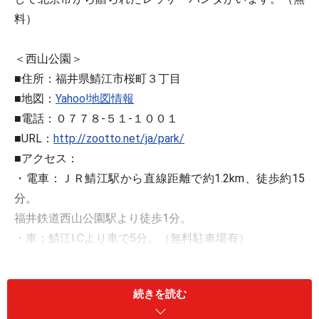
料）
＜西山公園＞
■住所：福井県鯖江市桜町３丁目
■地図：
Yahoo!地図情報
■電話：０７７８-５１-１００１
■URL：
http://zootto.net/ja/park/
■アクセス：
・電車：ＪＲ鯖江駅から直線距離で約1.2km、徒歩約15
分。
福井鉄道西山公園駅より徒歩1分。
・車：鯖江I.Cより車で5分。（無料駐車場有）
※記事内容は執筆時点のものです。最新の内容をご確認くださ
い。
続きを読む