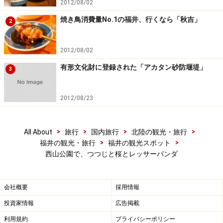
2012/08/02
焼き鳥消費量No.1の福井、行くなら「秋吉」
2
2012/08/02
有形文化財に登録された「アカタン砂防堰堤」
3
2012/08/23
>
>
>
>
All About
旅行
国内旅行
北陸の観光・旅行
>
>
福井の観光・旅行
福井の観光スポット
西山公園で、つつじと桜とレッサーパンダ
会社概要
採用情報
投資家情報
広告掲載
利用規約
プライバシーポリシー