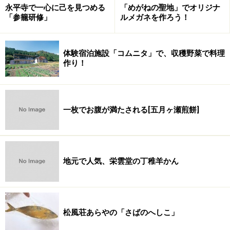
永平寺で一心に己を見つめる
「めがねの聖地」でオリジナ
「参籠研修」
ルメガネを作ろう！
体験宿泊施設「コムニタ」で、収穫野菜で料理
作り！
一枚でお腹が満たされる[五月ヶ瀬煎餅]
地元で人気、栄雲堂の丁稚羊かん
松風荘あらやの「さばのへしこ」