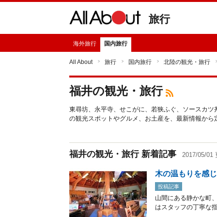
旅行
海外旅行
国内旅行
All About
旅行
国内旅行
北陸の観光・旅行
福井の観光・旅行
東尋坊、永平寺、せこがに、若狭ふぐ、ソースカツ
の観光スポットやグルメ、お土産を、最新情報から
福井の観光・旅行 新着記事
2017/05/0
木の温もりを感
投稿記事
山間にある静かな町
はスタッフの丁寧な指