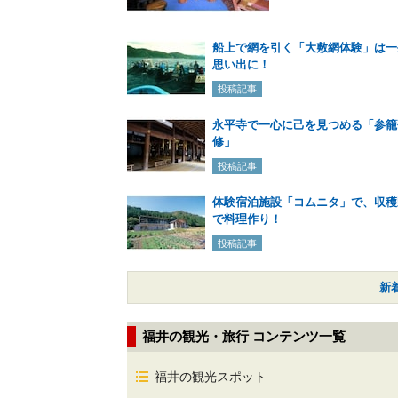
船上で網を引く「大敷網体験」は一
思い出に！
投稿記事
永平寺で一心に己を見つめる「参籠
修」
投稿記事
体験宿泊施設「コムニタ」で、収穫
で料理作り！
投稿記事
新
福井の観光・旅行 コンテンツ一覧
福井の観光スポット