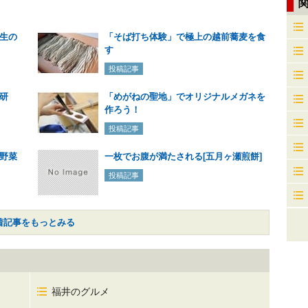
生の
「そば打ち体験」で極上の越前蕎麦を食
す
投稿記事
研
「めがねの聖地」でオリジナルメガネを
作ろう！
投稿記事
野菜
一枚でお腹が満たされる[五月ヶ瀬煎餅]
投稿記事
着記事をもっとみる
福井のグルメ