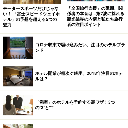
「全国旅行支援」の延期、関
モータースポーツだけじゃな
係者の本音は…第7波に揺れる
い！ 「富士スピードウェイホ
観光業界の内情と私たち旅行
テル」の予想を超える5つの
者の注目ポイント
魅力
コロナ収束で駆け込みたい、注目のホテルブラ
ンド
ホテル開業が相次ぐ銀座、2018年注目のホテ
ルは？
「満室」のホテルを予約する裏ワザ！3つ
の"3"と"T"