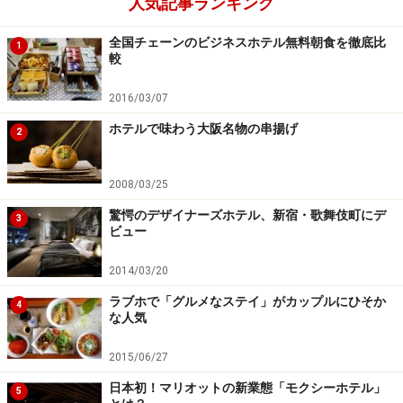
人気記事ランキング
全国チェーンのビジネスホテル無料朝食を徹底比
1
較
2016/03/07
ホテルで味わう大阪名物の串揚げ
2
2008/03/25
驚愕のデザイナーズホテル、新宿・歌舞伎町にデ
3
ビュー
2014/03/20
ラブホで「グルメなステイ」がカップルにひそか
4
な人気
2015/06/27
日本初！マリオットの新業態「モクシーホテル」
5