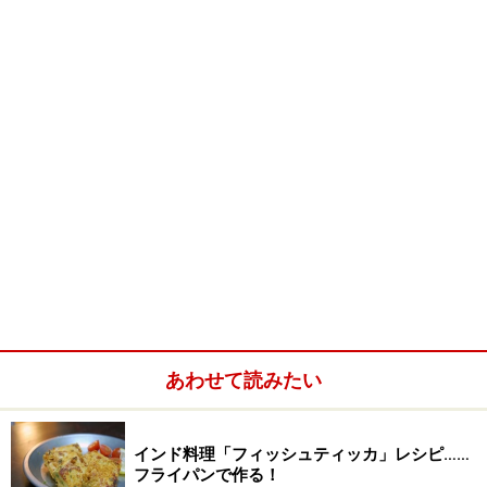
ヨーグルトにお豆、醗酵食品ばかりの美容にいいサラダ
が出来上がりました。
お豆とヨーグルトの相性もピッタリです。和風のような
洋風のような、どちらのお料理にも合います。
※記事内容は執筆時点のものです。最新の内容をご確認くださ
い。
※衛生面および保存状態に起因して食中毒や体調不良を引き起こ
す場合があります。必ず清潔な状態で、正しい方法で行い、なる
べく早めにお召し上がりください。また、持ち運びの際は保存方
法に注意してください。
あわせて読みたい
【編集部おすすめの購入サイト】
インド料理「フィッシュティッカ」レシピ……
Amazonで人気レシピの書籍をチェック！
フライパンで作る！