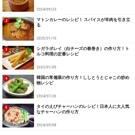
2024/09/23
マトンカレーのレシピ！ スパイスが羊肉を引き立
2
る
2025/01/10
シガラボレイ（白チーズの春巻き）の作り方！ト
3
ルコ料理の定番レシピ
2023/01/05
韓国の常備菜の作り方！ししとうとじゃこの炒め
4
物レシピ
2024/07/26
タイのえびチャーハンのレシピ！日本人に大人気
5
なチャーハンの作り方
2024/09/08