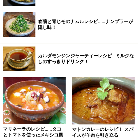
楽天市場で人気レシピの書籍をチェック！
春菊と青じそのナムルレシピ……ナンプラーが
隠し味！
カルダモンジンジャーティーレシピ…ミルクな
しのすっきりドリンク！
マリネーラのレシピ……タコ
マトンカレーのレシピ！ スパ
とトマトを使ったメキシコ風
イスが羊肉を引き立る