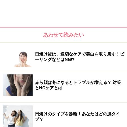
あわせて読みたい
日焼け後は、適切なケアで美白を取り戻す！ピ
ーリングなどはNG!?
赤ら顔は冬になるとトラブルが増える？ 対策
とNGケアとは
SINN D&Sクリーム
次に、SINNのD&Sクリームを目元に塗ります。乾燥知ら
日焼けのタイプを診断！あなたはどの肌タイ
ずのしっとり肌に整えるオーガニック美容クリーム。顔
プ？
用のクリームですが、保湿力が高いのでアイクリームと