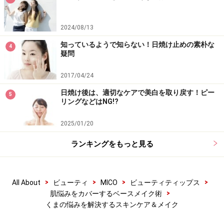
2024/08/13
知っているようで知らない！日焼け止めの素朴な
4
疑問
2017/04/24
日焼け後は、適切なケアで美白を取り戻す！ピー
5
リングなどはNG!?
2025/01/20
ランキングをもっと見る
>
>
>
>
All About
ビューティ
MICO
ビューティティップス
>
肌悩みをカバーするベースメイク術
くまの悩みを解決するスキンケア＆メイク