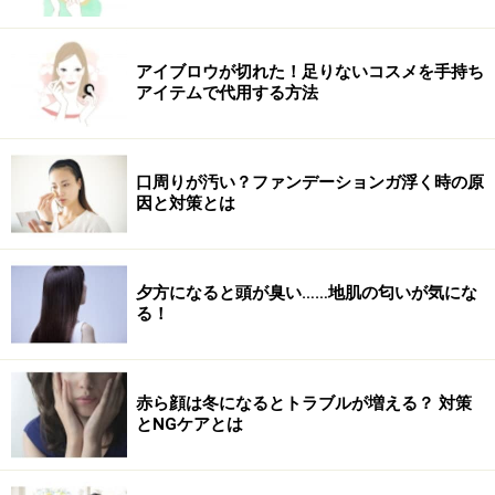
オーブ クチュール デザイニングインプレッションア
イズ
アイブロウが切れた！足りないコスメを手持ち
※記事内容は執筆時点のものです。最新の内容をご確認くださ
アイテムで代用する方法
い。
※個人の体質、また、誤った方法による実践に起因して肌荒れや
不調を引き起こす場合があります。実践の際には、必ず自身の体
質及び健康状態を十分に考慮し、正しい方法で行ってください。
口周りが汚い？ファンデーションガ浮く時の原
また、全ての方への有効性を保証するものではありません。
因と対策とは
夕方になると頭が臭い……地肌の匂いが気にな
る！
赤ら顔は冬になるとトラブルが増える？ 対策
とNGケアとは