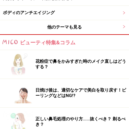
ローゴールド等のアイシャドウを下まぶたの目頭から目
尻まで入れます。パッと目元が明るくなり、うるっとし
ボディのアンチエイジング
た綺麗な瞳に仕上がります。
他のテーマも見る
オーブ クチュール
デザイニングインプレッションアイズ
2800円（税抜）
ビューティ特集&コラム
寝不足になりがちなこの時期、スキンケアとアイメイク
花粉症で鼻をかみすぎた時のメイク直しはどう
で健康的な明るいお肌を取り戻しましょう！
する？
【商品DATA】
日焼け後は、適切なケアで美白を取り戻す！ピ
ーリングなどはNG!?
SINN D&Sクリーム
イプサ ピュアアイゾーンコンシーラー
正しい鼻毛処理のやり方……抜くべき？ 剃るべ
き？