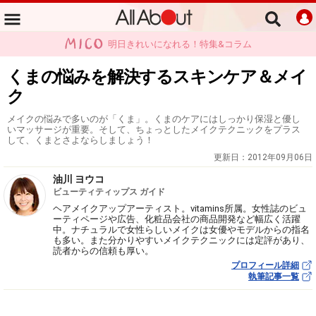
明日きれいになれる！特集&コラム
くまの悩みを解決するスキンケア＆メイ
ク
メイクの悩みで多いのが「くま」。くまのケアにはしっかり保湿と優し
いマッサージが重要。そして、ちょっとしたメイクテクニックをプラス
して、くまとさよならしましょう！
更新日：
2012年09月06日
油川 ヨウコ
ビューティティップス ガイド
ヘアメイクアップアーティスト。vitamins所属。女性誌のビュ
ーティページや広告、化粧品会社の商品開発など幅広く活躍
中。ナチュラルで女性らしいメイクは女優やモデルからの指名
も多い。また分かりやすいメイクテクニックには定評があり、
読者からの信頼も厚い。
プロフィール詳細
執筆記事一覧