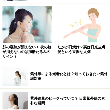
しても使用OK.。
目元に塗ったら、中指で軽くプッシュして浸透させま
す。そして、ピアノを弾く時のような指の動作で軽く”ト
ン・トン・トン”とマッサージしていきましょう。ピアノ
タッチとホットタオルとの相乗効果で、目元のくすみが
目立たなくなります。
顔の寝跡が消えない！ 枕の跡
たかが日焼け？実は日光皮膚
が消えないのは加齢たるみの
炎という立派な火傷
サイン!?
メイクでもっと、くまをカバー！
紫外線による光老化とは？知っておきたい紫外
しっかりスキンケアをした後は、メイクの出番です。特
線対策
にアイメイクには筆ペンタイプのコンシーラーが使いや
すいでしょう。
今回は、くまにオススメの２アイテムを紹介します。
紫外線量のピークっていつ？ 日常紫外線の素
朴な疑問