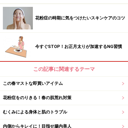
メイクツール
花粉症の時期に気をつけたいスキンケアのコツ
■イプサ ピュアアイゾーンコンシーラー 2
肌色の中でも、黄色やオレンジがかった色を選ぶとよい
でしょう。
今すぐSTOP！お正月太りが加速するNG習慣
コンシーラーを目の下に放射線状に乗せたら、指でサー
ッとのばすだけ。柔らかいので叩き込む必要がなく、簡
単にカバーできます。
この記事に関連するテーマ
イプサ
ピュアアイゾーンコンシーラー 2
この春マストな即買いアイテム
全2色 2800円（税抜）
花粉症をのりきる！春の肌荒れ対策
■オーブ クチュール デザイニングインプレッションアイ
むくみによる身体と肌のトラブル
ズ 563
コンシーラーでくまをカバーしたら、キラキラしたイエ
内側からキレイに！目指せ腸内美人