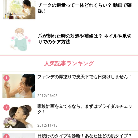
チークの適量って一体どれくらい？ 動画で確
認！
爪が割れた時の対処や補修は？ ネイルや爪切
りでのケア方法
人気記事ランキング
ファンデの厚塗りで炎天下でも日焼けしません！
1
2012/06/05
家族計画を立てるなら、まずはブライダルチェッ
2
ク！
2012/11/18
日焼けのタイプを診断！あなたはどの肌タイプ？
3