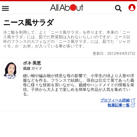
ニース風サラダ
冷ご飯を利用して、よく「ニース風サラダ」を作ります。本来の「ニー
ス風サラダ」には、茹でた野菜類は入れないらしいのですが、ニース以
外のフランスのカフェなどの「ニース風サラダ」には、茹でた「ジャガ
イモ」か「お米」が入っている事が多いです。
更新日：
2012年04月27日
ボネ 美恵
裁縫 ガイド
縫い物や編み物が得意な母の影響で、小学生の頃より人形や洋
服などを作る。フランスで結婚し、現在は仕立て屋であった義
母に様々な技術を習いながら、裁縫やハンドメイドの情報を発
信。子供から大人まで楽しめる簡単な作品が人気を集めてい
る。
プロフィール詳細
執筆記事一覧