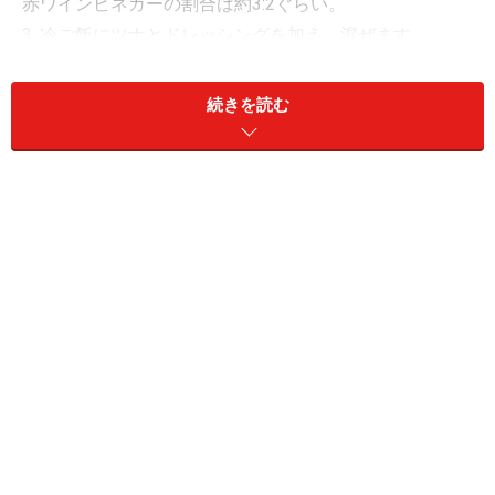
赤ワインビネガーの割合は約3:2ぐらい。
3. 冷ご飯にツナとドレッシングを加え、混ぜます。
4. 器に、野菜類と、3で準備したご飯、ゆで卵、アンチ
ョビを彩りよく盛って、さらにドレッシングをかけて出
続きを読む
来上がり。
使用する具は、お好みで。私は、さらに、ケッパーもか
けます。冷蔵庫にある野菜と卵、缶詰のツナとアンチョ
ビを利用するので手軽で簡単です。軽めのランチなら、
このサラダとバゲットだけで充分。夏場は、冷やした白
ワインやロゼとも合いますよ！
※記事内容は執筆時点のものです。最新の内容をご確認くださ
い。
※衛生面および保存状態に起因して食中毒や体調不良を引き起こ
す場合があります。必ず清潔な状態で、正しい方法で行い、なる
べく早めにお召し上がりください。また、持ち運びの際は保存方
法に注意してください。