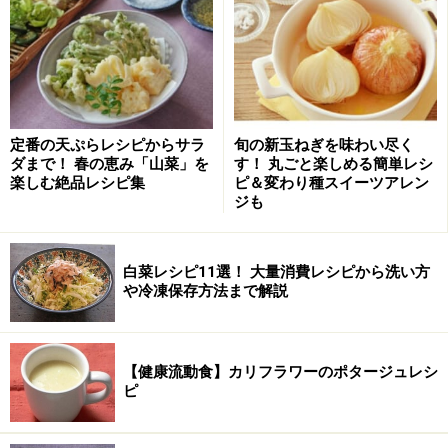
定番の天ぷらレシピからサラ
旬の新玉ねぎを味わい尽く
ダまで！ 春の恵み「山菜」を
す！ 丸ごと楽しめる簡単レシ
楽しむ絶品レシピ集
ピ＆変わり種スイーツアレン
ジも
白菜レシピ11選！ 大量消費レシピから洗い方
や冷凍保存方法まで解説
【健康流動食】カリフラワーのポタージュレシ
ピ