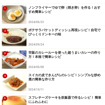
ノンフライヤーでゆで卵（焼き卵）を作る！おす
1
すめ簡単レシピ
2024/06/23
ポテサラパケットディッシュ再現レシピ！自宅で
2
びっくりドンキーの味
2024/09/24
市販のカレールーを使った超うまいカレーの作り
3
方！本格で簡単レシピ
2024/05/08
スイカの皮できんぴらのレシピ！シンプルな炒め
4
煮の簡単な作り方
2024/10/11
スフレチーズケーキを炊飯器で作るレシピ！ 簡単
5
にふわふわに