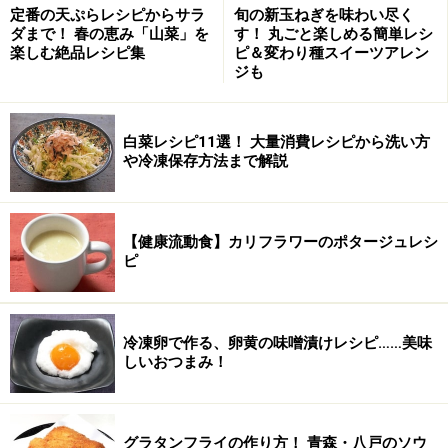
定番の天ぷらレシピからサラ
旬の新玉ねぎを味わい尽く
ダまで！ 春の恵み「山菜」を
す！ 丸ごと楽しめる簡単レシ
楽しむ絶品レシピ集
ピ＆変わり種スイーツアレン
ジも
白菜レシピ11選！ 大量消費レシピから洗い方
や冷凍保存方法まで解説
【健康流動食】カリフラワーのポタージュレシ
ピ
冷凍卵で作る、卵黄の味噌漬けレシピ……美味
しいおつまみ！
グラタンフライの作り方！ 青森・八戸のソウ