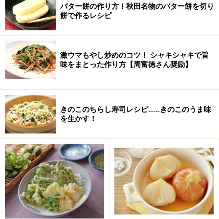
バター餅の作り方！秋田名物のバター餅を切り
餅で作るレシピ
Amazonで人気レシピの書籍をチェック！
楽天市場で人気レシピの書籍をチェック！
激ウマもやし炒めのコツ！ シャキシャキで旨
味をまとった作り方【周富徳さん奨励】
きのこのちらし寿司レシピ……きのこのうま味
を生かす！