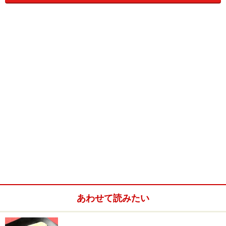
煮立ったらそこに冷ご飯を入れ、温まったら出来上が
り。
これを器に盛ってカマンベールチーズを入れ、とろっと
溶けてきたところをいただきます。カマンベールのとろ
け具合とトマトリゾットの相性が最高です。
トマトとチーズ、栄養バランスもいいので絶対、おすす
めです。
※記事内容は執筆時点のものです。最新の内容をご確認くださ
い。
※衛生面および保存状態に起因して食中毒や体調不良を引き起こ
す場合があります。必ず清潔な状態で、正しい方法で行い、なる
べく早めにお召し上がりください。また、持ち運びの際は保存方
法に注意してください。
あわせて読みたい
【編集部おすすめの購入サイト】