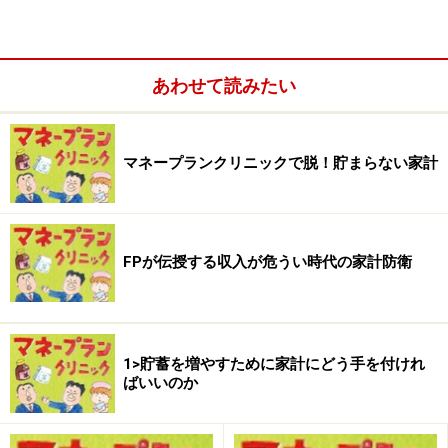
プは望めないのも事実。そんな中、家計をどう管理し、
貯蓄をしていけばいいのでしょうか。
「
収入が増えないなら、支出を減らすしか、貯蓄する方
あわせて読みたい
法はありません。
テクニックとしては給与天引きや口座
振替で、強制的に積み立てる方法があります。ですが、
マネープランクリニックで脱！貯まらない家計
基本はあくまでモチベーション。貯めたい、貯めないと
大変だという動機付けが必要。これさえあれば、自然と
貯蓄はできてしまうものです」
FPが伝授する収入が危うい時代の家計防衛
次のページでは収入が危ういこの時代の、お金を貯める
鉄則についてFP深野康彦さんに語っていただきます！
●今回のお悩みはこの6つのご家庭
1>貯蓄を増やすために家計にどう手を付けれ
ばいいのか
1>貯蓄を増やすために家計にどう手を付ければいいのか
2>養育費頼みの貯蓄、教育資金が用意できるか不安です
3>夫が病気治療中。家計や老後のことが何かと心配