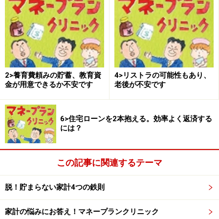
4>リストラの可能性もあり、老後が不安です
5>結婚して子どもも生まれたが、気が付けば貯蓄ナシ
6>住宅ローンを2本抱える。効率よく返済するには？
取材・文・撮影／清水京武 監修／伊藤裕（ファイナン
2>養育費頼みの貯蓄、教育資
4>リストラの可能性もあり、
シャル・プランナー)
金が用意できるか不安です
老後が不安です
イラスト／モリナガ・ヨウ デザイン／引間良基
6>住宅ローンを2本抱える。効率よく返済する
には？
※記事内容は執筆時点のものです。最新の内容をご確認くださ
い。
この記事に関連するテーマ
脱！貯まらない家計4つの鉄則
家計の悩みにお答え！マネープランクリニック