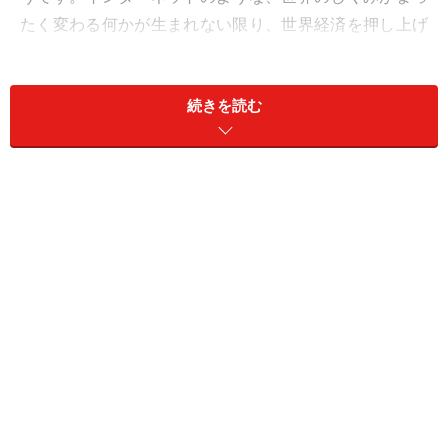
たく変わる何かが生まれない限り、世界経済を押し上げ
ることは難しいと考えた方がいいでしょう。さらに言え
ば、急成長の新興国だって、経済は遅かれ早かれ、今の
続きを読む
先進国と同じ道をたどる可能性が十分にあります」(FP
伊藤裕さん)
何だか、暗い話になってきましたが、経済の成長が望め
ないからと言って、現状を悲観する必要はない、と伊藤
さんは続けます。
「
不況だと嘆くのではなく、今が普通の状態と考えれば
いいんです。
確かに、一昔前のバブルと比較すれば、今
は景気の底と感じるかもしれない。ですが、遠い過去の
もっとも景気のいい時期を待ち望んでも、それは意味の
ないこと。現状と向き合うことの方がはるかに大切で
す」
しかし、この景気が普通だとすれば、なかなか収入アッ